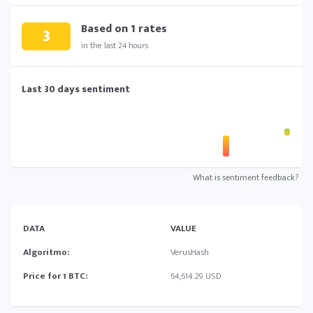
Based on
1
rates
3
in the last 24 hours
Last 30 days sentiment
What is sentiment feedback?
DATA
VALUE
Algoritmo:
VerusHash
Price for 1 BTC:
64,614.29 USD