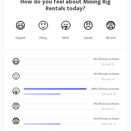
How do you feel about
Mining Rig
Rentals
today?
😃
🙂
🥱
😠
😨
Hyped
Okay
Meh
Upset
Afraid
😃
0% Últimas 24 horas
0% Last 7d
🙂
0% Últimas 24 horas
0% Last 7d
🥱
100% Últimas 24 horas
50% Last 7d
😠
0% Últimas 24 horas
0% Last 7d
😨
0% Últimas 24 horas
50% Last 7d