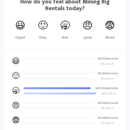
How do you feel about
Mining Rig
Rentals
today?
😃
🙂
🥱
😠
😨
Hyped
Okay
Meh
Upset
Afraid
😃
0% Utolsó 24 óra
0% Last 7d
🙂
0% Utolsó 24 óra
0% Last 7d
🥱
100% Utolsó 24 óra
100% Last 7d
😠
0% Utolsó 24 óra
0% Last 7d
😨
0% Utolsó 24 óra
0% Last 7d