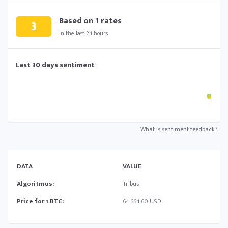
Based on
1
rates
3
in the last 24 hours
Last 30 days sentiment
What is sentiment feedback?
DATA
VALUE
Algoritmus:
Tribus
Price for 1 BTC:
64,664.60 USD