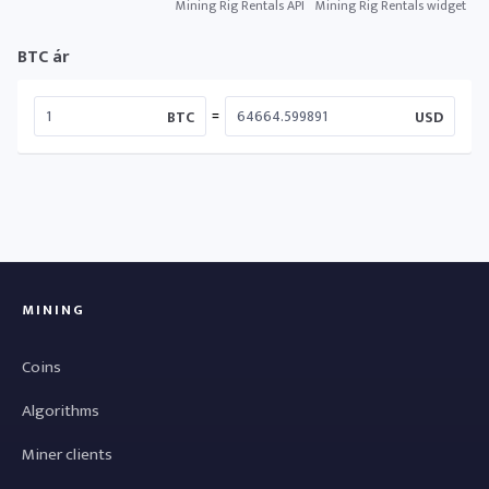
Mining Rig Rentals API
Mining Rig Rentals widget
BTC ár
=
BTC
USD
MINING
Coins
Algorithms
Miner clients