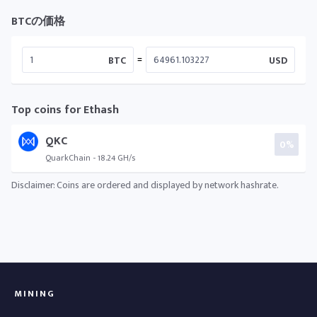
BTCの価格
=
BTC
USD
Top coins for Ethash
QKC
0%
QuarkChain - 18.24 GH/s
Disclaimer: Coins are ordered and displayed by network hashrate.
MINING