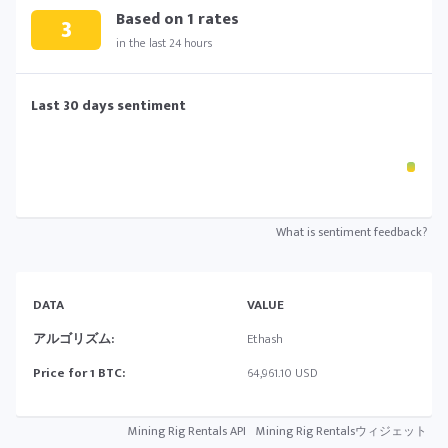
Based on
1
rates
3
in the last 24 hours
Last 30 days sentiment
What is sentiment feedback?
DATA
VALUE
アルゴリズム:
Ethash
Price for 1 BTC:
64,961.10 USD
Mining Rig Rentals API
Mining Rig Rentalsウィジェット