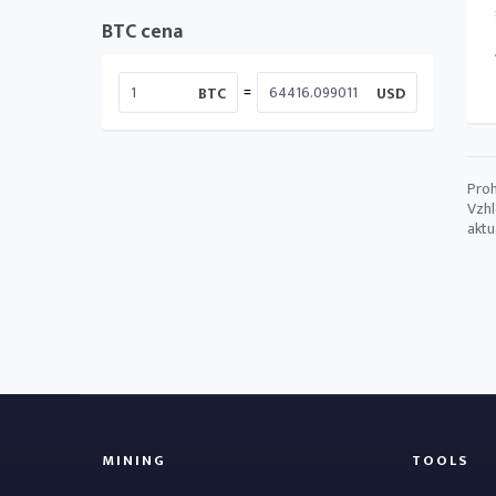
BTC cena
=
BTC
USD
Proh
Vzhl
aktu
MINING
TOOLS