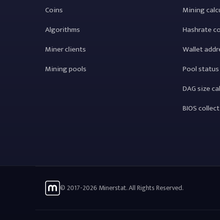
Coins
Mining calc
Algorithms
Hashrate c
Miner clients
Wallet addr
Mining pools
Pool status
DAG size ca
BIOS collec
© 2017-2026 Minerstat. All Rights Reserved.