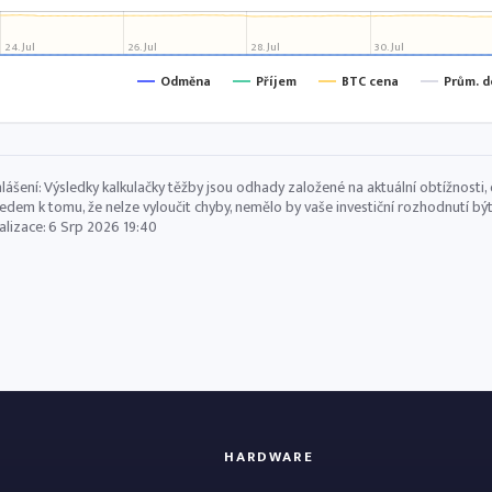
24. Jul
26. Jul
28. Jul
30. Jul
Odměna
Příjem
BTC cena
Prům. 
lášení: Výsledky kalkulačky těžby jsou odhady založené na aktuální obtížnost
edem k tomu, že nelze vyloučit chyby, nemělo by vaše investiční rozhodnutí být
alizace:
6 Srp 2026 19:40
HARDWARE