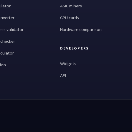
ulator
ASIC miners
onverter
GPU cards
ess validator
Hardware comparison
 checker
DEVELOPERS
lculator
Widgets
tion
API