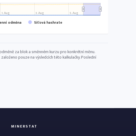
1. Aug
3. Aug
5. Aug
denní odměna
Síťová hashrate
i, odměně za blok a směnném kurzu pro konkrétní měnu.
 založeno pouze na výsledcích této kalkulačky. Poslední
MINERSTAT