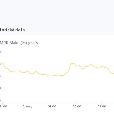
torická data
MRR Blake (2s) grafy
4
3
2
1
0
21:00
6. Aug
03:00
06:00
09:00