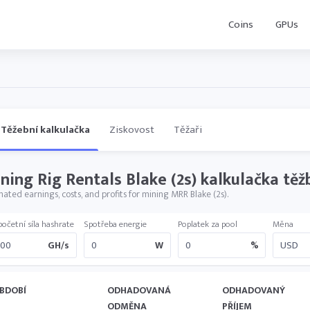
Coins
GPUs
Těžební kalkulačka
Ziskovost
Těžaři
ning Rig Rentals Blake (2s) kalkulačka těž
mated earnings, costs, and profits for mining MRR Blake (2s).
početní síla hashrate
Spotřeba energie
Poplatek za pool
Měna
GH/s
W
%
BDOBÍ
ODHADOVANÁ
ODHADOVANÝ
ODMĚNA
PŘÍJEM