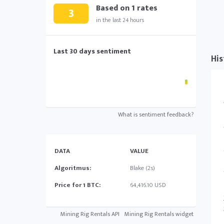
Based on
1
rates
3
in the last 24 hours
Last 30 days sentiment
His
What is sentiment feedback?
DATA
VALUE
Algoritmus:
Blake (2s)
Price for 1 BTC:
64,416.10 USD
Mining Rig Rentals API
Mining Rig Rentals widget