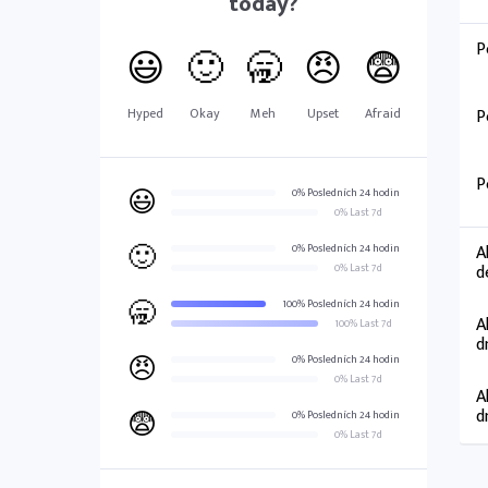
today?
P
😃
🙂
🥱
😠
😨
Hyped
Okay
Meh
Upset
Afraid
P
P
😃
0% Posledních 24 hodin
0% Last 7d
🙂
A
0% Posledních 24 hodin
d
0% Last 7d
🥱
100% Posledních 24 hodin
A
100% Last 7d
d
😠
0% Posledních 24 hodin
0% Last 7d
A
😨
d
0% Posledních 24 hodin
0% Last 7d