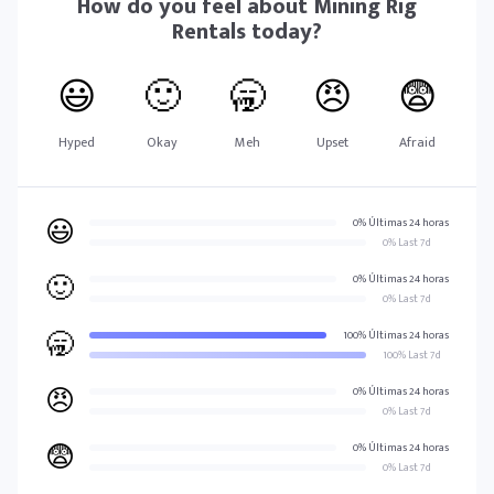
How do you feel about
Mining Rig
Rentals
today?
😃
🙂
🥱
😠
😨
Hyped
Okay
Meh
Upset
Afraid
😃
0% Últimas 24 horas
0% Last 7d
🙂
0% Últimas 24 horas
0% Last 7d
🥱
100% Últimas 24 horas
100% Last 7d
😠
0% Últimas 24 horas
0% Last 7d
😨
0% Últimas 24 horas
0% Last 7d