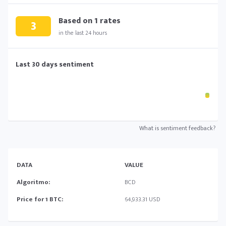
Based on
1
rates
3
in the last 24 hours
Last 30 days sentiment
What is sentiment feedback?
DATA
VALUE
Algoritmo:
BCD
Price for 1 BTC:
64,933.31 USD