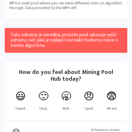
MPH is multi pool where you can mine different coins on algorithm
Yescrypt. Data provided by the MPH API.
Tato odměna je nereálná, protože pool vykazuje vyšší
odměnu, než jaká je nejlepší normální hodnota mince v
tomto algoritmu.
How do you feel about
Mining Pool
Hub
today?
😃
🙂
🥱
😠
😨
Hyped
Okay
Meh
Upset
Afraid
0% Posledních 24 hodin