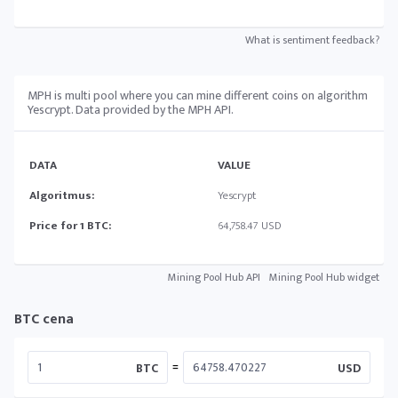
What is sentiment feedback?
MPH is multi pool where you can mine different coins on algorithm
Yescrypt. Data provided by the MPH API.
DATA
VALUE
Algoritmus:
Yescrypt
Price for 1 BTC:
64,758.47 USD
Mining Pool Hub API
Mining Pool Hub widget
BTC cena
=
BTC
USD