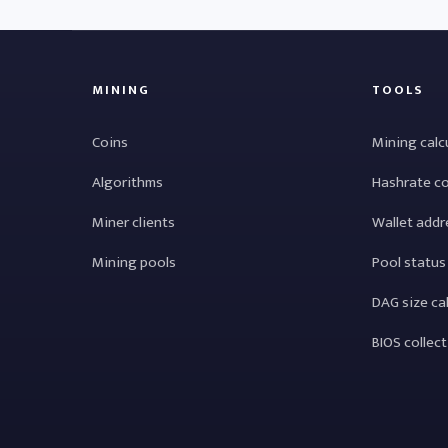
MINING
TOOLS
Coins
Mining calc
Algorithms
Hashrate c
Miner clients
Wallet addr
Mining pools
Pool status
DAG size ca
BIOS collec