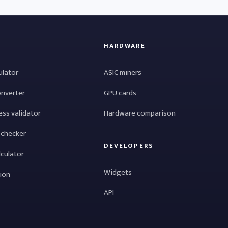
HARDWARE
ulator
ASIC miners
onverter
GPU cards
ess validator
Hardware comparison
 checker
DEVELOPERS
lculator
Widgets
tion
API