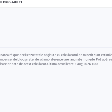
ILDRIG-MULTI
inarea răspunderii: rezultatele obținute cu calculatorul de minerit sunt estimări
mpensei de bloc și ratei de schimb aferente unei anumite monede. Pot apărea e
ltatelor date de acest calculator. Ultima actualizare:
8 aug 2026 1:00