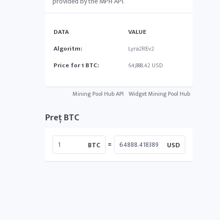
provided by the MPH API.
DATA
VALUE
Algoritm:
Lyra2REv2
Price for 1 BTC:
64,888.42 USD
Mining Pool Hub API
Widget Mining Pool Hub
Preț BTC
=
BTC
USD