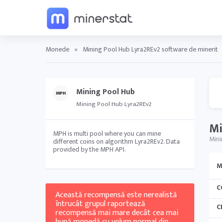
Monede
»
Mining Pool Hub Lyra2REv2 software de minerit
Mining Pool Hub
Mining Pool Hub Lyra2REv2
Mi
MPH is multi pool where you can mine
Mini
different coins on algorithm Lyra2REv2. Data
provided by the MPH API.
M
C
Această recompensă este nerealistă
întrucât grupul raportează
C
recompensă mai mare decât cea mai
bună monedă cu volum normal din