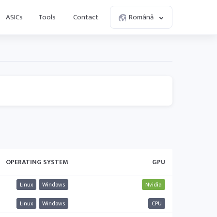
ASICs
Tools
Contact
Română
OPERATING SYSTEM
GPU
Linux
Windows
Nvidia
Linux
Windows
CPU