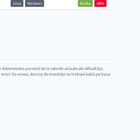
Linux
Windows
Nvidia
AMD
 determinate pornind de la valorile actuale ale dificultății,
rori. De aceea, decizia de investiție nu trebuie luată pe baza