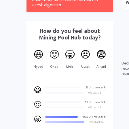
W
acest algoritm.
How do you feel about
Mining Pool Hub
today?
😃
🙂
🥱
😠
😨
Decl
Hyped
Okay
Meh
Upset
Afraid
reco
rezu
😃
0% Ultimele 24 h
0% Last 7d
🙂
0% Ultimele 24 h
0% Last 7d
🥱
100% Ultimele 24 h
100% Last 7d