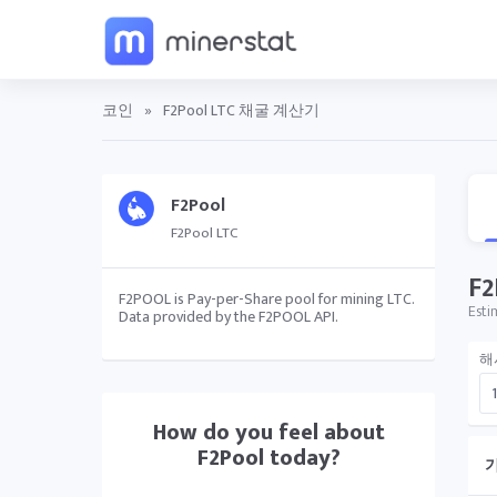
코인
»
F2Pool LTC 채굴 계산기
F2Pool
F2Pool LTC
F
F2POOL is Pay-per-Share pool for mining LTC.
Esti
Data provided by the F2POOL API.
해
How do you feel about
F2Pool
today?