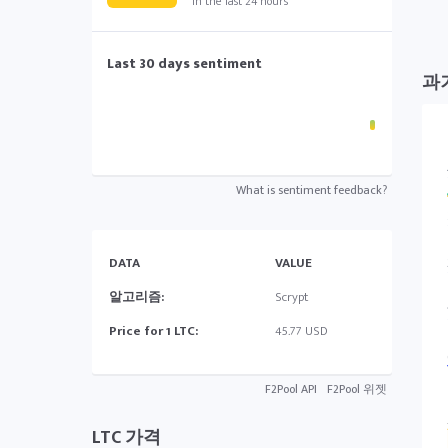
in the last 24 hours
Last 30 days sentiment
과
What is sentiment feedback?
DATA
VALUE
알고리즘:
Scrypt
Price for 1 LTC:
45.77 USD
F2Pool API
F2Pool 위젯
LTC 가격