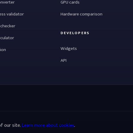
onverter
GPU cards
ess validator
Hardware comparison
 checker
DEVELOPERS
lculator
Widgets
tion
API
f our site.
Learn more about cookies
.