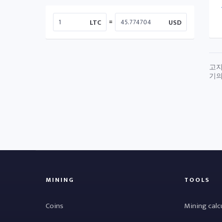
=
LTC
USD
고지
기의
MINING
TOOLS
Coins
Mining calc