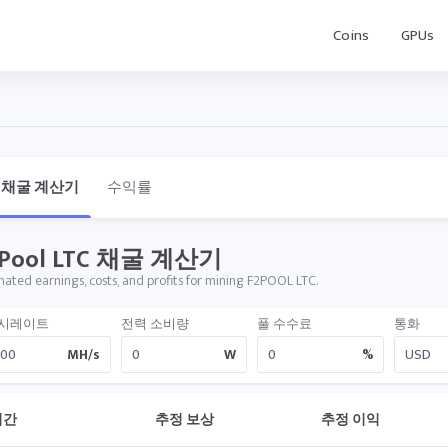
Coins
GPUs
채굴 계산기
수익률
2Pool LTC 채굴 계산기
mated earnings, costs, and profits for mining F2POOL LTC.
시레이트
전력 소비량
풀 수수료
통화
MH/s
W
%
기간
추정 보상
추정 이익