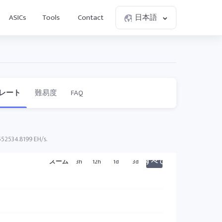
ASICs
Tools
Contact
日本語
レート
難易度
FAQ
534.8199 EH/s.
ズーム
3h
12h
1d
3d
すべて