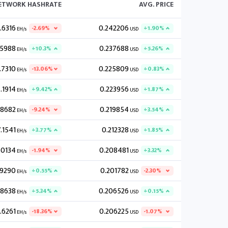
NETWORK HASHRATE
AVG. PRICE
.6316
0.242206
-2.69%
+1.90%
EH/s
USD
.5988
0.237688
+10.3%
+5.26%
EH/s
USD
.7310
0.225809
-13.06%
+0.83%
EH/s
USD
.1914
0.223956
+9.42%
+1.87%
EH/s
USD
.8682
0.219854
-9.24%
+3.54%
EH/s
USD
.1541
0.212328
+3.77%
+1.85%
EH/s
USD
.0134
0.208481
-1.94%
+3.32%
EH/s
USD
.9290
0.201782
+0.55%
-2.30%
EH/s
USD
.8638
0.206526
+5.34%
+0.15%
EH/s
USD
.6261
0.206225
-18.36%
-1.07%
EH/s
USD