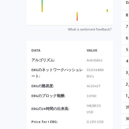
D
8
7
What is sentiment feedback?
6
5
DATA
VALUE
アルゴリズム:
Autolykos
4
ERGのネットワークハッシュレ
552534.8199
3
ート:
EH/s
2
ERGの難易度:
66.3042T
1
ERGのブロック報酬:
3.0160
s
148,381.50
3
ERGの24時間の出来高:
USD
3
Price for 1 ERG:
0.2351 USD