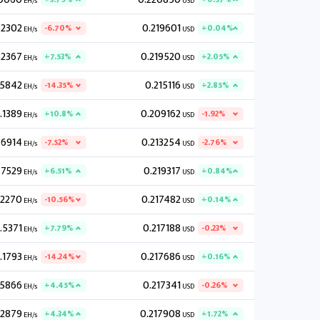
EH/s
USD
.2302
0.219601
-6.70%
+0.04%
EH/s
USD
.2367
0.219520
+7.53%
+2.05%
EH/s
USD
.5842
0.215116
-14.35%
+2.85%
EH/s
USD
.1389
0.209162
+10.8%
-1.92%
EH/s
USD
.6914
0.213254
-7.52%
-2.76%
EH/s
USD
.7529
0.219317
+6.51%
+0.84%
EH/s
USD
.2270
0.217482
-10.56%
+0.14%
EH/s
USD
.5371
0.217188
+7.79%
-0.23%
EH/s
USD
.1793
0.217686
-14.24%
+0.16%
EH/s
USD
.5866
0.217341
+4.45%
-0.26%
EH/s
USD
.2879
0.217908
+4.34%
+1.72%
EH/s
USD