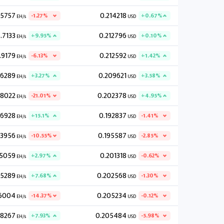
.5757
0.214218
-1.27%
+0.67%
EH/s
USD
.7133
0.212796
+9.95%
+0.10%
EH/s
USD
.9179
0.212592
-6.13%
+1.42%
EH/s
USD
.6289
0.209621
+3.27%
+3.58%
EH/s
USD
.8022
0.202378
-21.01%
+4.95%
EH/s
USD
.6928
0.192837
+15.1%
-1.41%
EH/s
USD
.3956
0.195587
-10.55%
-2.85%
EH/s
USD
.5059
0.201318
+2.97%
-0.62%
EH/s
USD
.5289
0.202568
+7.68%
-1.30%
EH/s
USD
6004
0.205234
-14.37%
-0.12%
EH/s
USD
.8267
0.205484
+7.93%
-5.98%
EH/s
USD