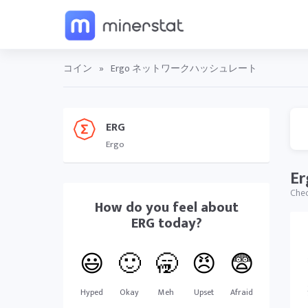
コイン
»
Ergo ネットワークハッシュレート
ERG
Ergo
E
Che
How do you feel about
ERG
today?
😃
🙂
🥱
😠
😨
Hyped
Okay
Meh
Upset
Afraid