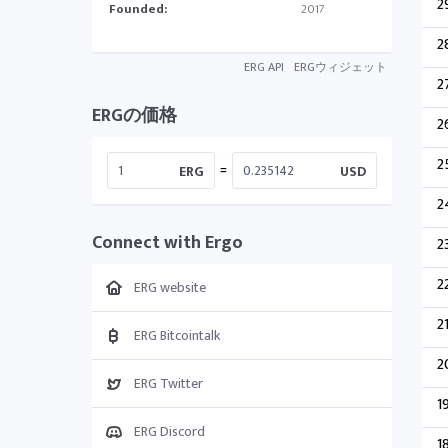
2
Founded:
2017
2
ERG API
ERGウィジェット
2
ERGの価格
2
2
=
ERG
USD
2
Connect with Ergo
2
2
ERG website
2
ERG Bitcointalk
2
ERG Twitter
1
ERG Discord
1