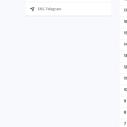
ERG Telegram
1
1
1
1
1
1
11
1
9
8
7