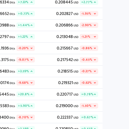
.6334
0.208445
+7.33%
+2.77%
EH/s
USD
.6652
0.202827
+0.73%
-1.95%
EH/s
USD
.0988
0.206866
+1.44%
-2.90%
EH/s
USD
.2797
0.213048
+1.22%
-1.21%
EH/s
USD
.1936
0.215667
-0.20%
-0.86%
EH/s
USD
.3175
0.217542
-9.07%
-0.45%
EH/s
USD
.6483
0.218515
+3.59%
-0.37%
EH/s
USD
.0174
0.219321
-9.68%
-0.63%
EH/s
USD
5445
0.220717
+20.8%
+0.78%
EH/s
USD
.5583
0.219000
+5.90%
-1.50%
EH/s
USD
8400
0.222337
-8.70%
+0.67%
EH/s
USD
.0060
0.220850
+3.79%
+0.57%