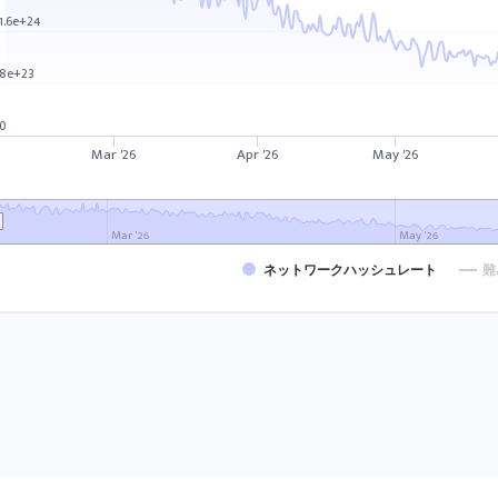
1.6e+24
8e+23
0
Mar '26
Apr '26
May '26
Mar '26
May '26
ネットワークハッシュレート
難