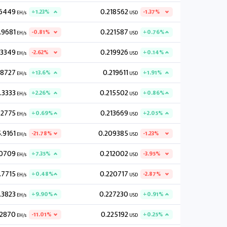
.6449
0.218562
+1.23%
-1.37%
EH/s
USD
.9681
0.221587
-0.81%
+0.76%
EH/s
USD
.3349
0.219926
-2.62%
+0.14%
EH/s
USD
.8727
0.219611
+13.6%
+1.91%
EH/s
USD
.3333
0.215502
+2.26%
+0.86%
EH/s
USD
.2775
0.213669
+0.69%
+2.05%
EH/s
USD
.9161
0.209385
-21.78%
-1.23%
EH/s
USD
0709
0.212002
+7.35%
-3.95%
EH/s
USD
.7715
0.220717
+0.48%
-2.87%
EH/s
USD
.3823
0.227230
+9.90%
+0.91%
EH/s
USD
.2870
0.225192
-11.01%
+0.25%
EH/s
USD