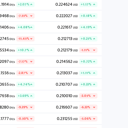
.1914
0.224624
+2.07%
+1.17%
EH/s
USD
.9468
0.222027
-7.55%
+0.18%
EH/s
USD
.1406
0.221617
+4.08%
+4.19%
EH/s
USD
.2745
0.212713
-11.45%
+0.25%
EH/s
USD
.5534
0.212179
+10.7%
-1.11%
EH/s
USD
.2097
0.214562
-7.17%
+0.72%
EH/s
USD
.1556
0.213037
-2.87%
+1.11%
EH/s
USD
.0655
0.210707
+4.74%
+0.33%
EH/s
USD
.7658
0.210010
+3.69%
-3.05%
EH/s
USD
.8280
0.216607
-9.39%
-6.33%
EH/s
USD
.1777
0.231255
-0.50%
-5.06%
EH/s
USD