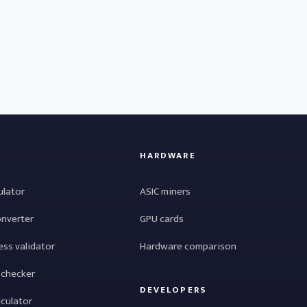
HARDWARE
ulator
ASIC miners
onverter
GPU cards
ess validator
Hardware comparison
 checker
DEVELOPERS
lculator