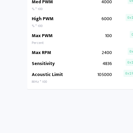
Med PWM
4000
0
% * 100
High PWM
6000
0x
% * 100
Max PWM
100
Percent
Max RPM
2400
0
Sensitivity
4836
0x
Acoustic Limit
105000
0x1
MHz * 100