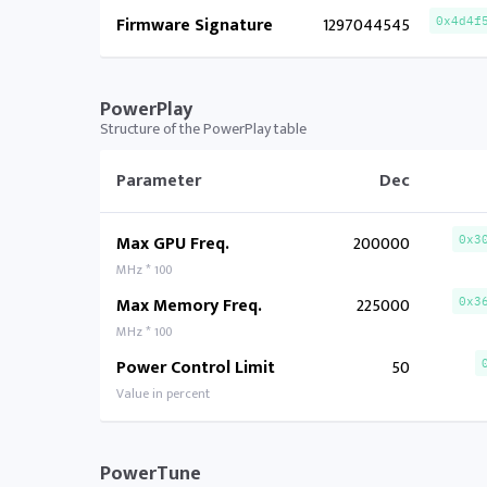
Firmware Signature
1297044545
0x4d4f
PowerPlay
Structure of the PowerPlay table
Parameter
Dec
Max GPU Freq.
200000
0x3
MHz * 100
Max Memory Freq.
225000
0x3
MHz * 100
Power Control Limit
50
Value in percent
PowerTune