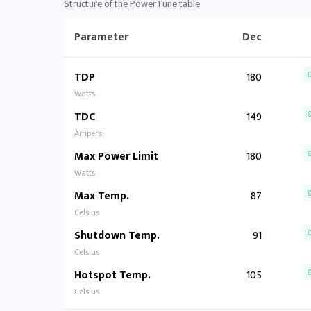
Structure of the PowerTune table
Parameter
Dec
TDP
180
Watts
TDC
149
Ampers
Max Power Limit
180
Watts
Max Temp.
87
Celsius
Shutdown Temp.
91
Celsius
Hotspot Temp.
105
Celsius