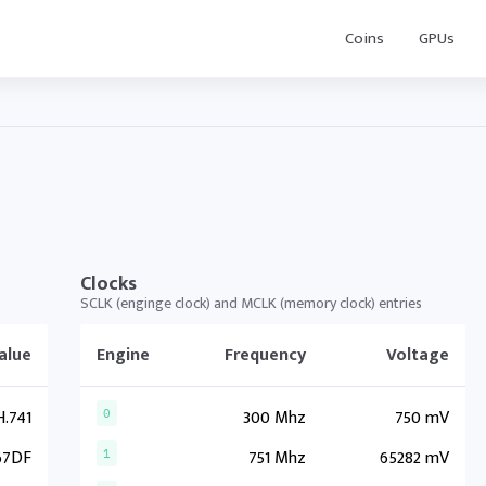
Coins
GPUs
Clocks
SCLK (enginge clock) and MCLK (memory clock) entries
alue
Engine
Frequency
Voltage
.741
300 Mhz
750 mV
0
67DF
751 Mhz
65282 mV
1