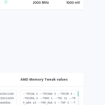
2000 MHz
1000 mV
2
AMD Memory Tweak values
0628c110b
--TRCDW 2 --TRCDWA 3 --TRCDR 3 -
220114209
-TRCDRA 3 --TRRD 1 --TRC 11 --TR
b0d0f0e
P_WRA 14 --TRP_RDA 3 --TRP 3 --T