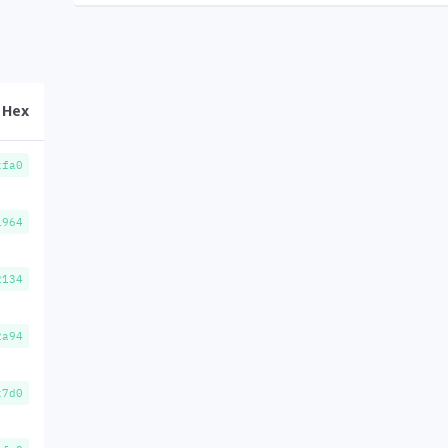
Hex
xfa0
1964
2134
2a94
x7d0