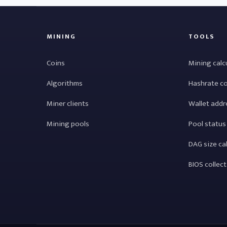
MINING
TOOLS
Coins
Mining calc
Algorithms
Hashrate c
Miner clients
Wallet addr
Mining pools
Pool status
DAG size ca
BIOS collec