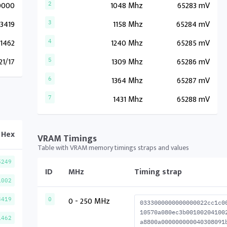
0000
1048 Mhz
65283 mV
2
3419
1158 Mhz
65284 mV
3
1462
1240 Mhz
65285 mV
4
21/17
1309 Mhz
65286 mV
5
1364 Mhz
65287 mV
6
1431 Mhz
65288 mV
7
Hex
VRAM Timings
Table with VRAM memory timings straps and values
5249
ID
MHz
Timing strap
1002
0 - 250 MHz
3419
0
0333000000000000022cc1c0
10570a080ec3b00100204100
1462
a8800a000000000040308091