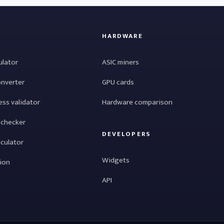
HARDWARE
ulator
ASIC miners
onverter
GPU cards
ess validator
Hardware comparison
 checker
DEVELOPERS
lculator
Widgets
tion
API