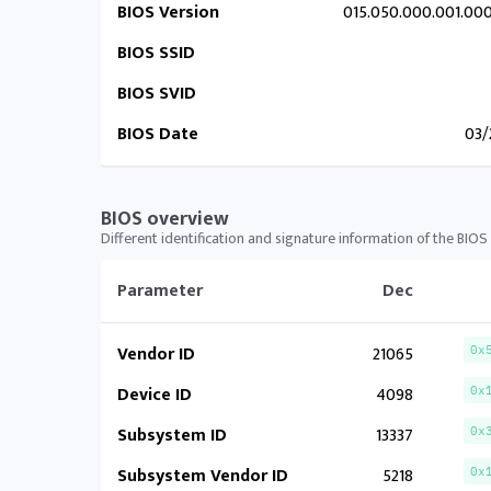
BIOS Version
015.050.000.001.00
BIOS SSID
BIOS SVID
BIOS Date
03/
BIOS overview
Different identification and signature information of the BIOS
Parameter
Dec
Vendor ID
21065
0x
Device ID
4098
0x
Subsystem ID
13337
0x
Subsystem Vendor ID
5218
0x