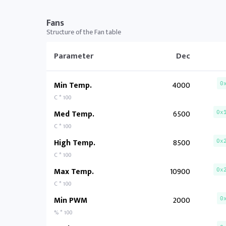
Fans
Structure of the Fan table
Parameter
Dec
Min Temp.
4000
0
C * 100
Med Temp.
6500
0x
C * 100
High Temp.
8500
0x
C * 100
Max Temp.
10900
0x
C * 100
Min PWM
2000
0
% * 100