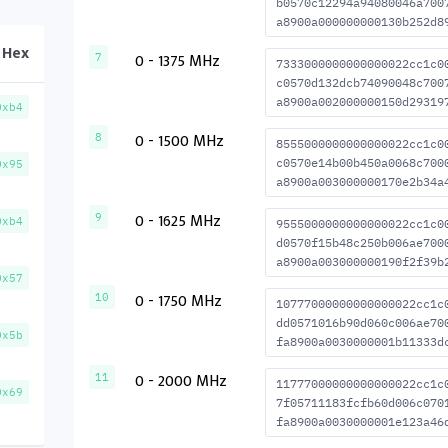
b0570c12294a94080046a700
a8900a000000000130b252d8
Hex
0 - 1375 MHz
7
7333000000000000022cc1c0
c0570d132dcb74090048c700
a8900a002000000150d29319
0xb4
0 - 1500 MHz
8
8555000000000000022cc1c0
c0570e14b00b450a0068c700
0x95
a8900a003000000170e2b34a
0 - 1625 MHz
9
0xb4
9555000000000000022cc1c0
d0570f15b48c250b006ae700
a8900a003000000190f2f39b
0x57
0 - 1750 MHz
10
10777000000000000022cc1c
dd0571016b90d060c006ae70
0x5b
fa8900a0030000001b11333d
0 - 2000 MHz
11
11777000000000000022cc1c
0x69
7f05711183fcfb60d006c070
fa8900a0030000001e123a46