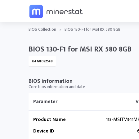
BIOS Collection
»
BIOS 130-F1 for MSI RX 580 8GB
BIOS 130-F1 for MSI RX 580 8GB
K4G80325FB
BIOS information
Core bios information and date
Parameter
V
Product Name
113-MSITV341MH
Device ID