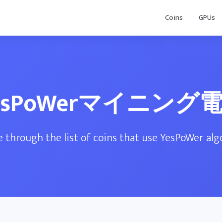
Coins
GPUs
esPoWerマイニング
 through the list of coins that use YesPoWer al