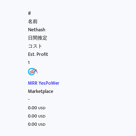
#
名前
Nethash
日間推定
コスト
Est. Profit
1
MRR YesPoWer
Marketplace
-
0.00
USD
0.00
USD
0.00
USD