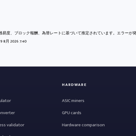
難易度、ブロック報酬、為替レートに基づいて推定されています。エラーが
：
9 8月 2026 7:40
HARDWARE
ulator
ASIC miners
onverter
GPU cards
ess validator
Hardware comparison