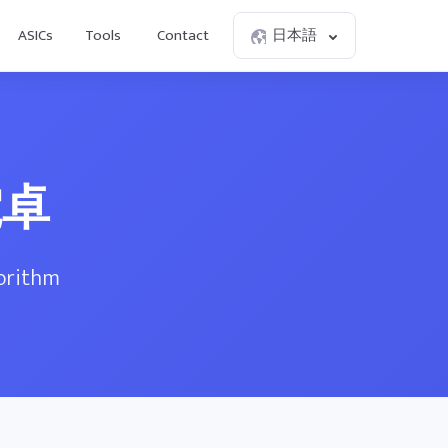
ASICs
Tools
Contact
日本語
電卓
gorithm