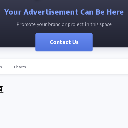
Your Advertisement Can Be Here
Promote your brand or project in this space
Contact Us
ls
Charts
卓