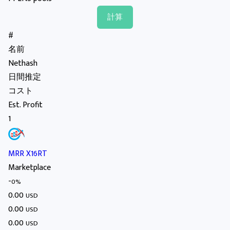
#
名前
Nethash
日間推定
コスト
Est. Profit
1
MRR X16RT
Marketplace
-
0%
0.00
USD
0.00
USD
0.00
USD