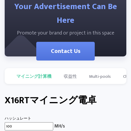
Your Advertisement Can Be
Here
Promote your brand or project in this space
Contact Us
マイニング計算機
収益性
Multi-pools
Cha
X16RTマイニング電卓
ハッシュレート
MH/s