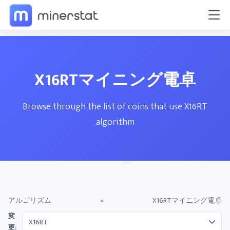
X16RTマイニング電卓
Browse through the list of coins that use X16RT
algorithm
アルゴリズム
»
X16RTマイニング電卓
変
更: