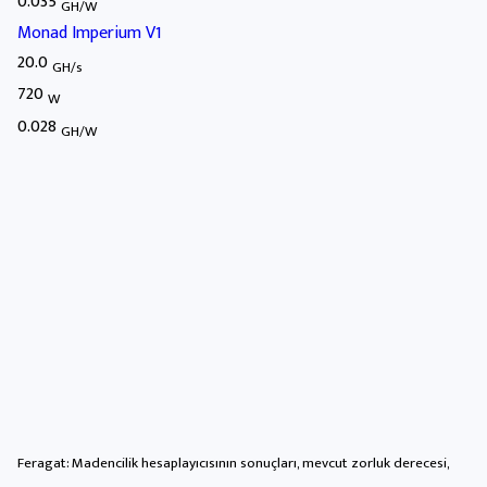
0.035
GH/W
Monad Imperium V1
20.0
GH/s
720
W
0.028
GH/W
Feragat: Madencilik hesaplayıcısının sonuçları, mevcut zorluk derecesi,