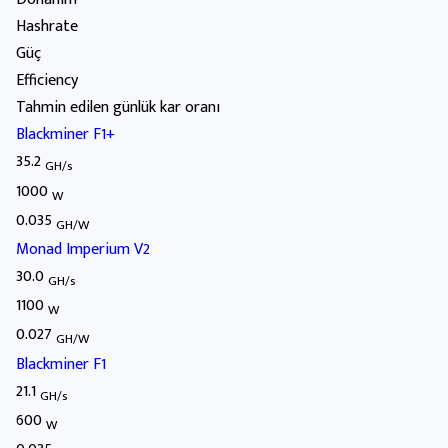
Hashrate
Güç
Efficiency
Tahmin edilen günlük kar oranı
Blackminer F1+
35.2
GH/s
1000
W
0.035
GH/W
Monad Imperium V2
30.0
GH/s
1100
W
0.027
GH/W
Blackminer F1
21.1
GH/s
600
W