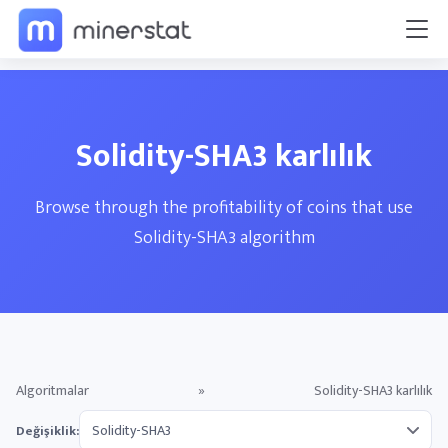
Solidity-SHA3 karlılık
Browse through the profitability of coins that use
Solidity-SHA3 algorithm
Algoritmalar
»
Solidity-SHA3 karlılık
Değişiklik: