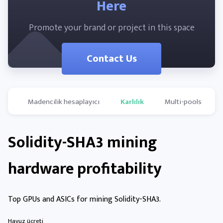
Here
Promote your brand or project in this space
Contact Us
Madencilik hesaplayıcı
Karlılık
Multi-pools
Solidity-SHA3 mining
hardware profitability
Top GPUs and ASICs for mining Solidity-SHA3.
Havuz ücreti