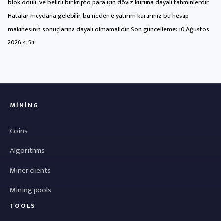
blok ödülü ve belirli bir kripto para için döviz kuruna dayalı tahminlerdir.
Hatalar meydana gelebilir, bu nedenle yatırım kararınız bu hesap
makinesinin sonuçlarına dayalı olmamalıdır. Son güncelleme:
10 Ağustos
2026 4:54
MINING
Coins
Algorithms
Miner clients
Mining pools
TOOLS