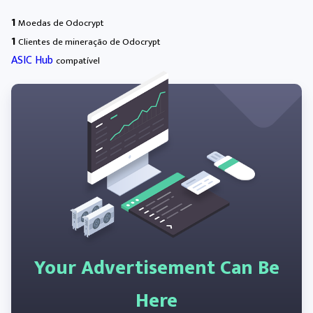
1
Moedas de Odocrypt
1
Clientes de mineração de Odocrypt
ASIC Hub
compatível
Your Advertisement Can Be
Here