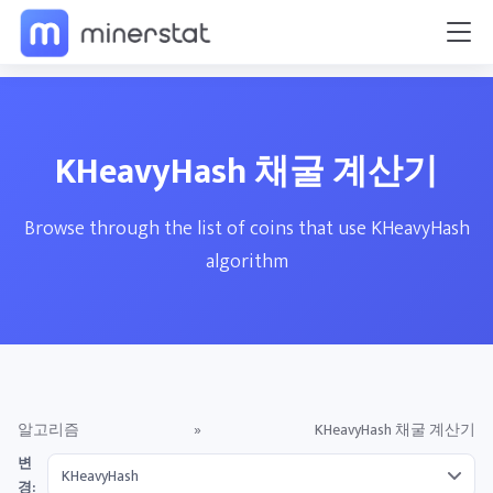
KHeavyHash 채굴 계산기
Browse through the list of coins that use KHeavyHash
algorithm
알고리즘
»
KHeavyHash 채굴 계산기
변
경: