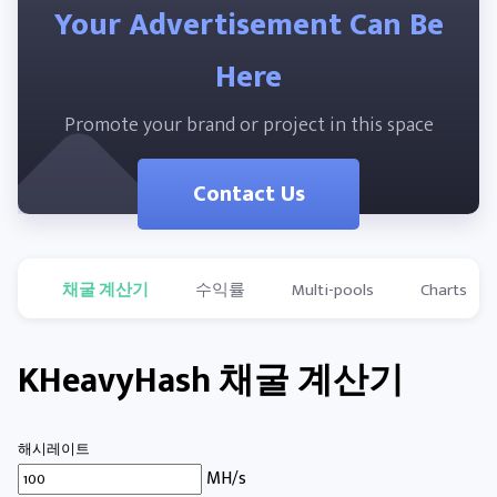
Your Advertisement Can Be
Here
Promote your brand or project in this space
Contact Us
채굴 계산기
수익률
Multi-pools
Charts
KHeavyHash 채굴 계산기
해시레이트
MH/s