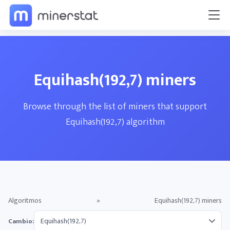
Equihash(192,7) miners
Browse through the list of miners that support
Equihash(192,7) algorithm
Algoritmos
»
Equihash(192,7) miners
Cambio: