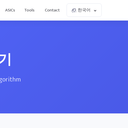
ASICs
Tools
Contact
한국어
산기
lgorithm