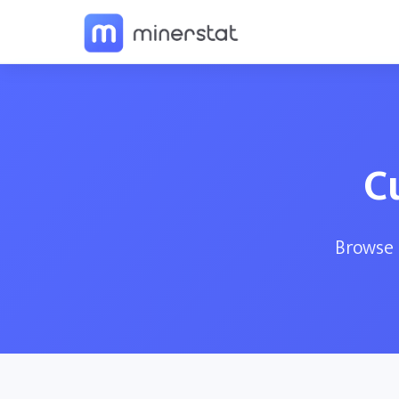
C
Browse 