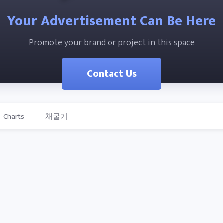
Your Advertisement Can Be Here
Promote your brand or project in this space
Contact Us
Charts
채굴기