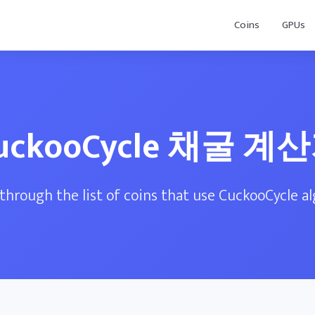
Coins
GPUs
uckooCycle 채굴 계
through the list of coins that use CuckooCycle a