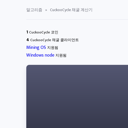
알고리즘
»
CuckooCycle 채굴 계산기
1
CuckooCycle 코인
4
CuckooCycle 채굴 클라이언트
Mining OS
지원됨
Windows node
지원됨