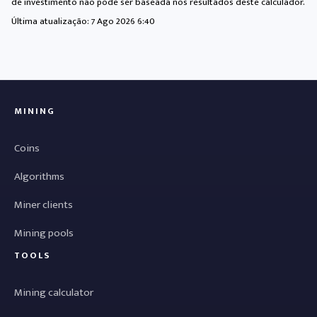
de investimento não pode ser baseada nos resultados deste calculador.
Última atualização:
7 Ago 2026 6:40
MINING
Coins
Algorithms
Miner clients
Mining pools
TOOLS
Mining calculator