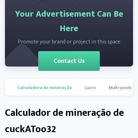
Your Advertisement Can Be
Here
Promote your brand or project in this space
Contact Us
Calculadora de mineração
Lucro
Multi-pools
Calculador de mineração de
cuckAToo32