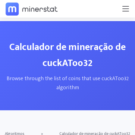
Calculador de mineração de
cuckAToo32
Browse through the list of coins that use cuckAToo32
algorithm
Algoritmos
»
Calculador de mineração de cuckAToo32