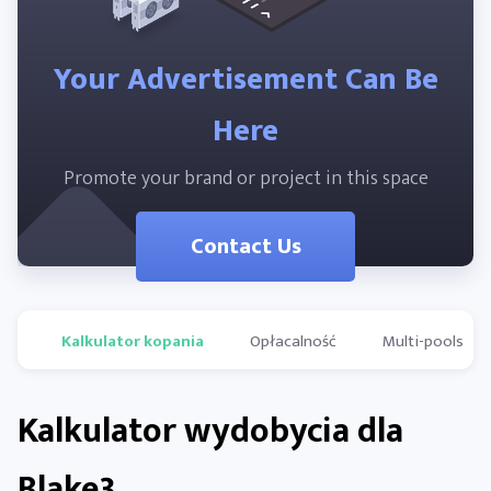
Your Advertisement Can Be
Here
Promote your brand or project in this space
Contact Us
Kalkulator kopania
Opłacalność
Multi-pools
Kalkulator wydobycia dla
Blake3