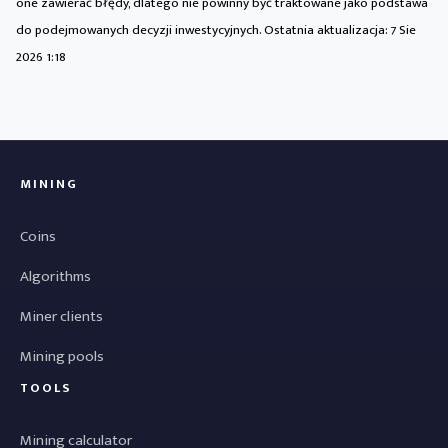
one zawierać błędy, dlatego nie powinny być traktowane jako podstawa
do podejmowanych decyzji inwestycyjnych. Ostatnia aktualizacja:
7 Sie
2026 1:18
MINING
Coins
Algorithms
Miner clients
Mining pools
TOOLS
Mining calculator