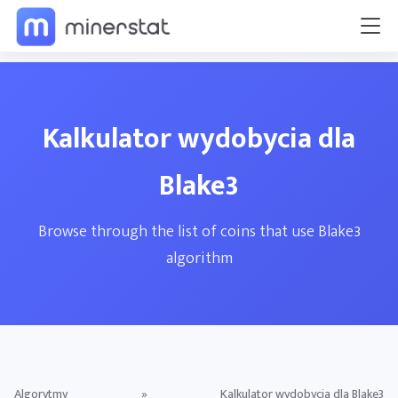
Kalkulator wydobycia dla
Blake3
Browse through the list of coins that use Blake3
algorithm
Algorytmy
»
Kalkulator wydobycia dla Blake3