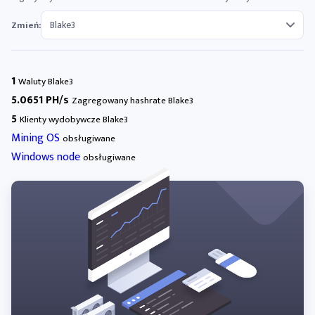
Zmień:
1
Waluty Blake3
5.0651 PH/s
Zagregowany hashrate Blake3
5
Klienty wydobywcze Blake3
Mining OS
obsługiwane
Windows node
obsługiwane