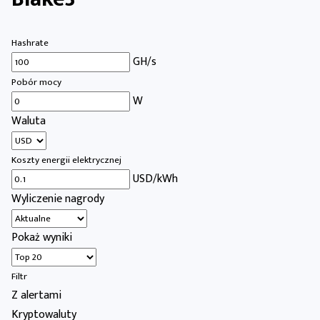
Hashrate
GH/s
Pobór mocy
W
Waluta
Koszty energii elektrycznej
USD/kWh
Wyliczenie nagrody
Pokaż wyniki
Filtr
Z alertami
Kryptowaluty