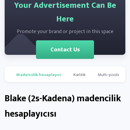
Your Advertisement Can Be
Here
Promote your brand or project in this space
Contact Us
Madencilik hesaplayıcı
Karlılık
Multi-pools
Blake (2s-Kadena) madencilik
hesaplayıcısı