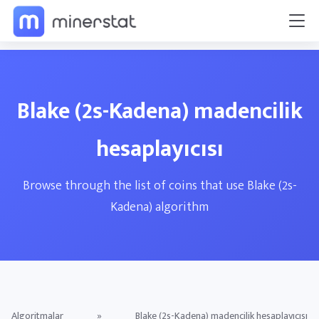
Blake (2s-Kadena) madencilik
hesaplayıcısı
Browse through the list of coins that use Blake (2s-
Kadena) algorithm
Algoritmalar
»
Blake (2s-Kadena) madencilik hesaplayıcısı