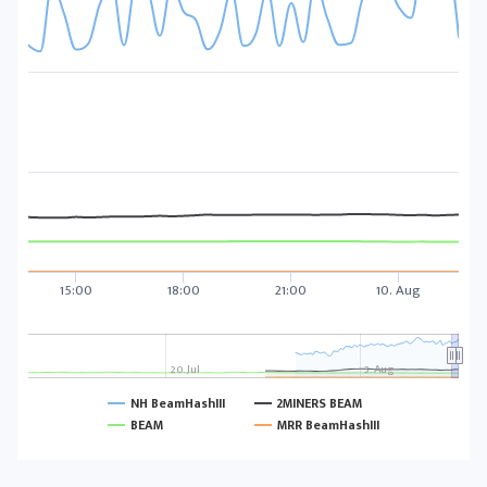
15:00
18:00
21:00
10. Aug
20. Jul
3. Aug
NH BeamHashIII
2MINERS BEAM
BEAM
MRR BeamHashIII