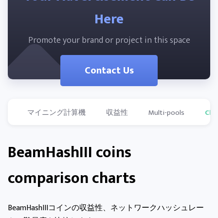
Here
Promote your brand or project in this space
Contact Us
マイニング計算機
収益性
Multi-pools
Cha
BeamHashIII coins
comparison charts
BeamHashIIIコインの収益性、ネットワークハッシュレー