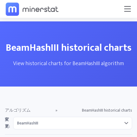
BeamHashIII historical charts
View historical charts for BeamHashIII algorithm
アルゴリズム
»
BeamHashIII historical charts
変
更: