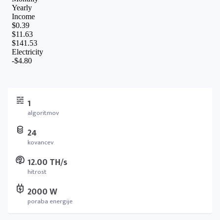
1
algoritmov
24
kovancev
12.00 TH/s
hitrost
2000 W
poraba energije