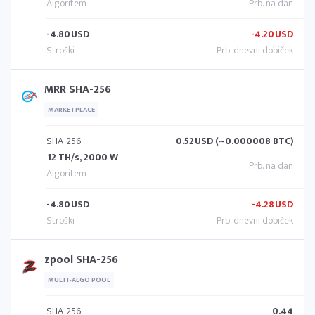
-4.80
USD
-4.20
USD
MRR SHA-256
MARKETPLACE
SHA-256
0.52
USD (~0.000008 BTC)
12 TH/s, 2000 W
-4.80
USD
-4.28
USD
zpool SHA-256
MULTI-ALGO POOL
SHA-256
0.44