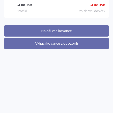
-4.80
USD
-4.80
USD
Naloži vse kovance
Vključi kovance z opozorili