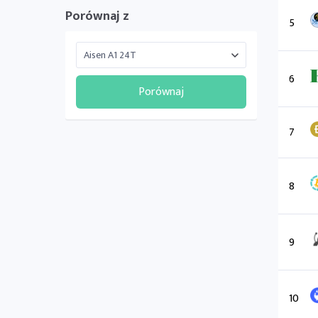
Porównaj z
5
6
Porównaj
7
8
9
10