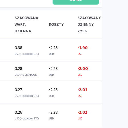
SZACOWANA
SZACOWANY
WART.
KOSZTY
DZIENNY
DZIENNA
ZYSK
0.38
-2.28
-1.90
USD (~0.000006 BTC)
USD
USD
0.28
-2.28
-2.00
USD (~0 LTC+DOGE)
USD
USD
0.27
-2.28
-2.01
USD (~0.000004 BTC)
USD
USD
0.26
-2.28
-2.02
USD (~0.000004 BTC)
USD
USD