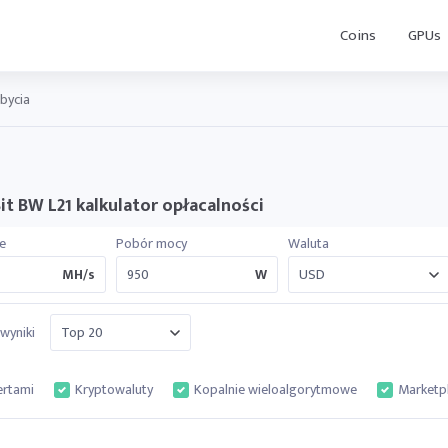
Coins
GPUs
bycia
it BW L21 kalkulator opłacalności
e
Pobór mocy
Waluta
MH/s
W
wyniki
ertami
Kryptowaluty
Kopalnie wieloalgorytmowe
Marketp