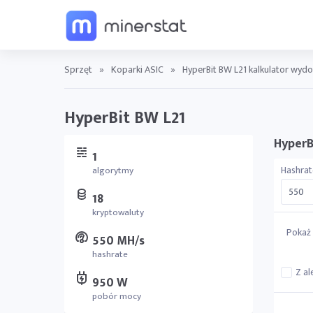
Sprzęt
»
Koparki ASIC
»
HyperBit BW L21 kalkulator wydo
HyperBit BW L21
HyperB
1
Hashrat
algorytmy
18
kryptowaluty
Pokaż 
550 MH/s
hashrate
Z al
950 W
pobór mocy