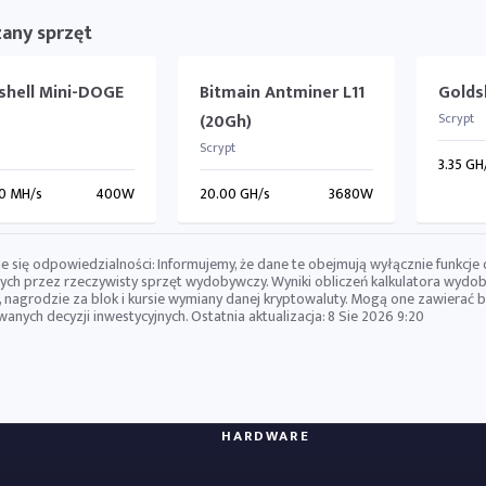
any sprzęt
shell Mini-DOGE
Bitmain Antminer L11
Golds
(20Gh)
Scrypt
Scrypt
3.35 GH
0 MH/s
400W
20.00 GH/s
3680W
e się odpowiedzialności: Informujemy, że dane te obejmują wyłącznie funkcje
ch przez rzeczywisty sprzęt wydobywczy. Wyniki obliczeń kalkulatora wydob
, nagrodzie za blok i kursie wymiany danej kryptowaluty. Mogą one zawierać
nych decyzji inwestycyjnych. Ostatnia aktualizacja:
8 Sie 2026 9:20
HARDWARE