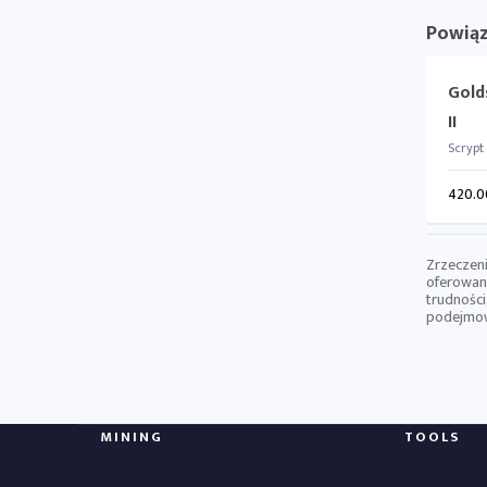
Powiąz
Gold
II
Scrypt
420.0
Zrzeczeni
oferowany
trudności
podejmowa
MINING
TOOLS