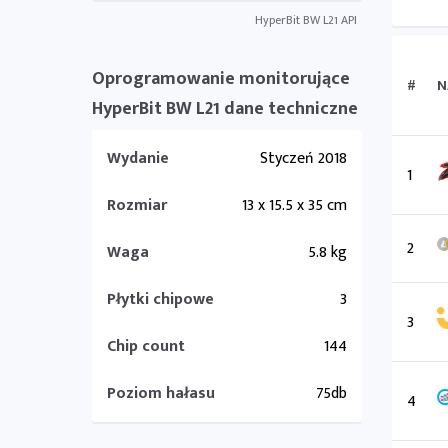
HyperBit BW L21 API
Oprogramowanie monitorujące
#
N
HyperBit BW L21 dane techniczne
Wydanie
Styczeń 2018
1
Rozmiar
13 x 15.5 x 35 cm
2
Waga
5.8 kg
Płytki chipowe
3
3
Chip count
144
Poziom hałasu
75db
4