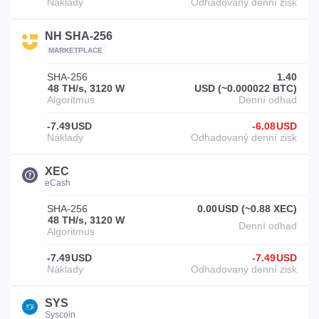
NH SHA-256
MARKETPLACE
SHA-256
1.40
48 TH/s, 3120 W
USD (~0.000022 BTC)
-7.49
USD
-6.08
USD
XEC
eCash
SHA-256
0.00
USD (~0.88 XEC)
48 TH/s, 3120 W
-7.49
USD
-7.49
USD
SYS
Syscoin