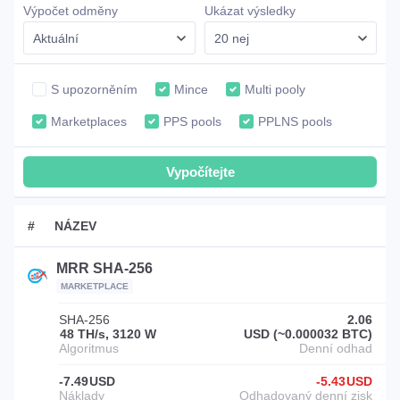
Výpočet odměny
Ukázat výsledky
S upozorněním
Mince
Multi pooly
Marketplaces
PPS pools
PPLNS pools
#
NÁZEV
MRR SHA-256
MARKETPLACE
SHA-256
2.06
48 TH/s, 3120 W
USD (~0.000032 BTC)
-7.49
USD
-5.43
USD