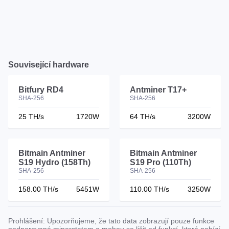
Související hardware
Bitfury RD4
Antminer T17+
SHA-256
SHA-256
25 TH/s
1720W
64 TH/s
3200W
Bitmain Antminer
Bitmain Antminer
S19 Hydro (158Th)
S19 Pro (110Th)
SHA-256
SHA-256
158.00 TH/s
5451W
110.00 TH/s
3250W
Prohlášení: Upozorňujeme, že tato data zobrazují pouze funkce