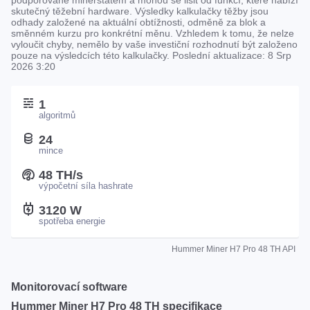
podporované minerstatem a mohou se lišit od funkcí, které nabízí
skutečný těžební hardware. Výsledky kalkulačky těžby jsou
odhady založené na aktuální obtížnosti, odměně za blok a
směnném kurzu pro konkrétní měnu. Vzhledem k tomu, že nelze
vyloučit chyby, nemělo by vaše investiční rozhodnutí být založeno
pouze na výsledcích této kalkulačky. Poslední aktualizace:
8 Srp
2026 3:20
1
algoritmů
24
mince
48 TH/s
výpočetní síla hashrate
3120 W
spotřeba energie
Hummer Miner H7 Pro 48 TH API
Monitorovací software
Hummer Miner H7 Pro 48 TH specifikace