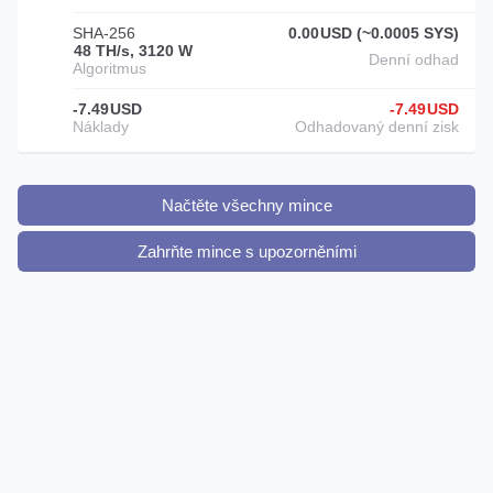
SHA-256
0.00
USD (~0.0005 SYS)
48 TH/s, 3120 W
-7.49
USD
-7.49
USD
Načtěte všechny mince
Zahrňte mince s upozorněními