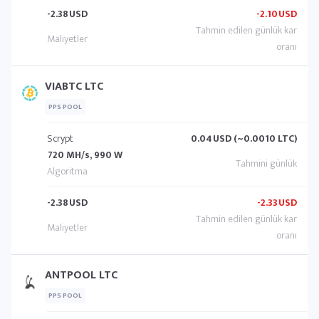
-2.38
USD
-2.10
USD
VIABTC LTC
PPS POOL
Scrypt
0.04
USD (~0.0010 LTC)
720 MH/s, 990 W
-2.38
USD
-2.33
USD
ANTPOOL LTC
PPS POOL