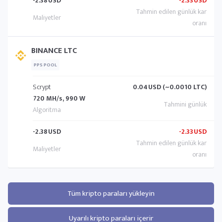
-2.38
USD
-2.33
USD
BINANCE LTC
PPS POOL
Scrypt
0.04
USD (~0.0010 LTC)
720 MH/s, 990 W
-2.38
USD
-2.33
USD
Tüm kripto paraları yükleyin
Uyarılı kripto paraları içerir