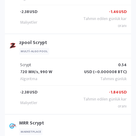
-2.38
USD
-1.46
USD
zpool Scrypt
MULTI-ALGO POOL
Scrypt
0.54
720 MH/s, 990 W
USD (~0.000008 BTC)
-2.38
USD
-1.84
USD
MRR Scrypt
MARKETPLACE