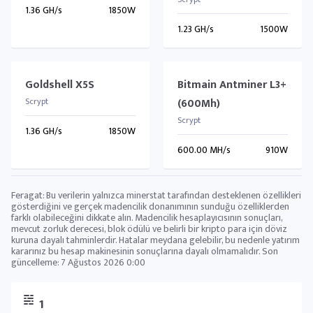
1.36 GH/s
1850W
1.23 GH/s
1500W
Goldshell X5S
Bitmain Antminer L3+
Scrypt
(600Mh)
Scrypt
1.36 GH/s
1850W
600.00 MH/s
910W
Feragat: Bu verilerin yalnızca minerstat tarafından desteklenen özellikleri
gösterdiğini ve gerçek madencilik donanımının sunduğu özelliklerden
farklı olabileceğini dikkate alın. Madencilik hesaplayıcısının sonuçları,
mevcut zorluk derecesi, blok ödülü ve belirli bir kripto para için döviz
kuruna dayalı tahminlerdir. Hatalar meydana gelebilir, bu nedenle yatırım
kararınız bu hesap makinesinin sonuçlarına dayalı olmamalıdır. Son
güncelleme:
7 Ağustos 2026 0:00
1