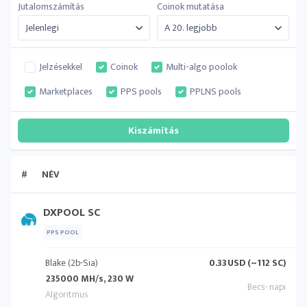
Jutalomszámítás
Coinok mutatása
Jelzésekkel
Coinok
Multi-algo poolok
Marketplaces
PPS pools
PPLNS pools
#
NÉV
DXPOOL SC
PPS POOL
Blake (2b-Sia)
0.33
USD (~112 SC)
235000 MH/s, 230 W