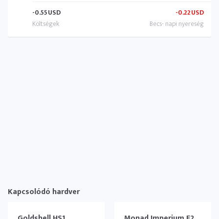
-0.55
USD
-0.22
USD
Kapcsolódó hardver
Goldshell HS1
Monad Imperium F2