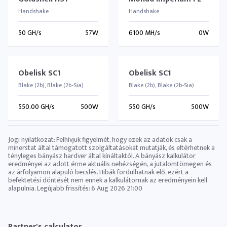
Handshake
Handshake
50 GH/s
57W
6100 MH/s
0W
Obelisk SC1
Obelisk SC1
Blake (2b), Blake (2b-Sia)
Blake (2b), Blake (2b-Sia)
550.00 GH/s
500W
550 GH/s
500W
Jogi nyilatkozat: Felhívjuk figyelmét, hogy ezek az adatok csak a
minerstat által támogatott szolgáltatásokat mutatják, és eltérhetnek a
tényleges bányász ​​hardver által kínáltaktól. A bányász ​​kalkulátor
eredményei az adott érme aktuális nehézségén, a jutalomtömegen és
az árfolyamon alapuló becslés. Hibák fordulhatnak elő, ezért a
befektetési döntését nem ennek a kalkulátornak az eredményein kell
alapulnia. Legújabb frissítés:
6 Aug 2026 21:00
Partner's calculator