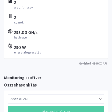
2
algoritmusok
2
coinok
235.00 GH/s
hashrate
230 W
energiafogyasztás
Goldshell HS-BOX API
Monitoring szoftver
Összehasonlítás
Hasonlítsa össze