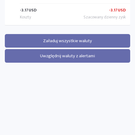
-3.17
USD
-3.17
USD
Załaduj wszystkie waluty
Uwzględnij waluty z alertami