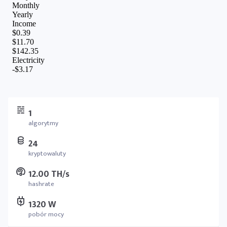
1
algorytmy
24
kryptowaluty
12.00 TH/s
hashrate
1320 W
pobór mocy