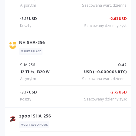
-3.17
USD
-2.63
USD
NH SHA-256
MARKETPLACE
SHA-256
0.42
12 TH/s, 1320 W
USD (~0.000006 BTC)
-3.17
USD
-2.75
USD
zpool SHA-256
MULTI-ALGO POOL