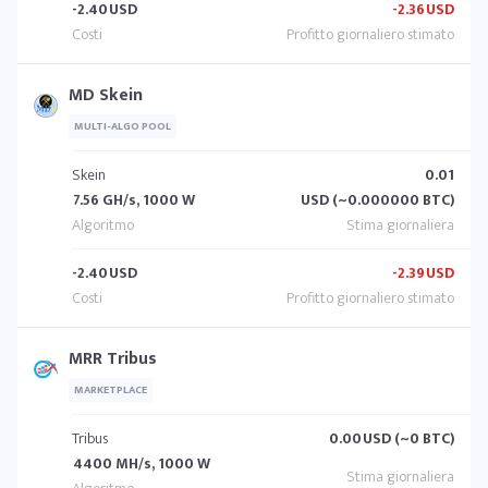
-2.40
USD
-2.36
USD
MD Skein
MULTI-ALGO POOL
Skein
0.01
7.56 GH/s, 1000 W
USD (~0.000000 BTC)
-2.40
USD
-2.39
USD
MRR Tribus
MARKETPLACE
Tribus
0.00
USD (~0 BTC)
4400 MH/s, 1000 W