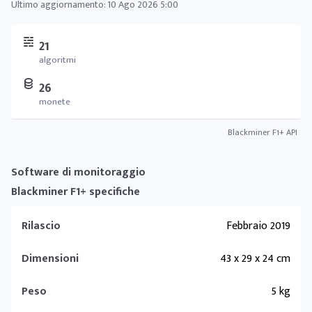
Ultimo aggiornamento:
10 Ago 2026 5:00
21
algoritmi
26
monete
Blackminer F1+ API
Software di monitoraggio
Blackminer F1+ specifiche
Rilascio
Febbraio 2019
Dimensioni
43 x 29 x 24 cm
Peso
5 kg