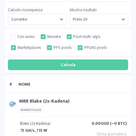
Calcolo ricompensa
Mostra risultati
Con avvisi
Monete
Pool multi-algo
Marketplaces
PPS pools
PPLNS pools
#
NOME
MRR Blake (2s-Kadena)
MARKETPLACE
Blake (2s-Kadena)
0.00
USD (~0 BTC)
75 GH/s, 715 W