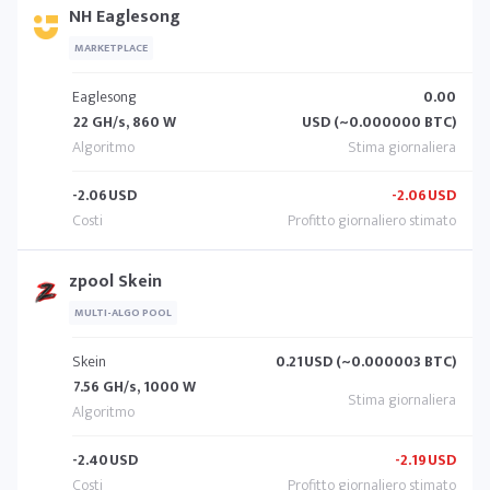
NH Eaglesong
MARKETPLACE
Eaglesong
0.00
22 GH/s, 860 W
USD (~0.000000 BTC)
-2.06
USD
-2.06
USD
zpool Skein
MULTI-ALGO POOL
Skein
0.21
USD (~0.000003 BTC)
7.56 GH/s, 1000 W
-2.40
USD
-2.19
USD