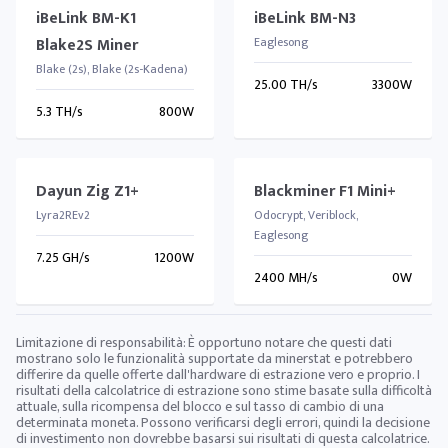
iBeLink BM-K1
iBeLink BM-N3
Blake2S Miner
Eaglesong
Blake (2s), Blake (2s-Kadena)
25.00 TH/s
3300W
5.3 TH/s
800W
Dayun Zig Z1+
Blackminer F1 Mini+
Lyra2REv2
Odocrypt, Veriblock,
Eaglesong
7.25 GH/s
1200W
2400 MH/s
0W
Limitazione di responsabilità: È opportuno notare che questi dati
mostrano solo le funzionalità supportate da minerstat e potrebbero
differire da quelle offerte dall'hardware di estrazione vero e proprio. I
risultati della calcolatrice di estrazione sono stime basate sulla difficoltà
attuale, sulla ricompensa del blocco e sul tasso di cambio di una
determinata moneta. Possono verificarsi degli errori, quindi la decisione
di investimento non dovrebbe basarsi sui risultati di questa calcolatrice.