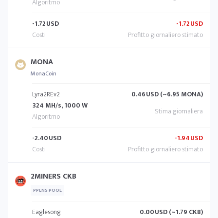
-1.72
USD
-1.72
USD
MONA
MonaCoin
Lyra2REv2
0.46
USD (~6.95 MONA)
324 MH/s, 1000 W
-2.40
USD
-1.94
USD
2MINERS CKB
PPLNS POOL
Eaglesong
0.00
USD (~1.79 CKB)