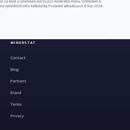
ěně za blok a směnném kurzu pro konkrétní měnu. Vzhledem k
a výsledcích této kalkulačky. Poslední aktualizace:
8 Srp 2026
MINERSTAT
Contact
Blog
Partners
Brand
Terms
Privacy