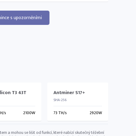
ince s upozorněními
licon T3 43T
Antminer S17+
SHA-256
TH/s
2100W
73 TH/s
2920W
 a mohou se lišit od funkcí, které nabízí skutečný těžební