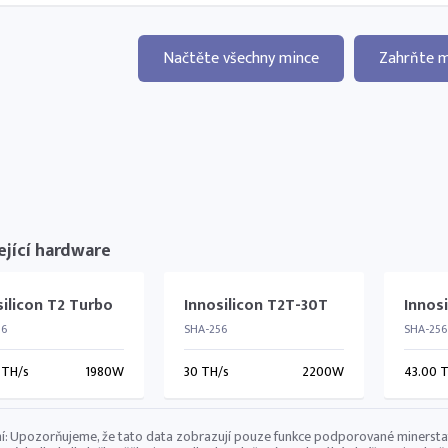
Načtěte všechny mince
Zahrňte m
ející hardware
silicon T2 Turbo
Innosilicon T2T-30T
Innosi
56
SHA-256
SHA-256
 TH/s
1980W
30 TH/s
2200W
43.00 
í: Upozorňujeme, že tato data zobrazují pouze funkce podporované minerstatem