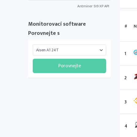
Antminer S19 XP API
Monitorovací software
#
N
Porovnejte s
1
Porovnejte
2
3
4