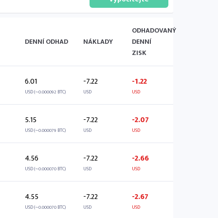
ODHADOVANÝ
DENNÍ ODHAD
NÁKLADY
DENNÍ
ZISK
6.01
-7.22
-1.22
USD (~0.000092 BTC)
USD
USD
5.15
-7.22
-2.07
USD (~0.000079 BTC)
USD
USD
4.56
-7.22
-2.66
USD (~0.000070 BTC)
USD
USD
4.55
-7.22
-2.67
USD (~0.000070 BTC)
USD
USD