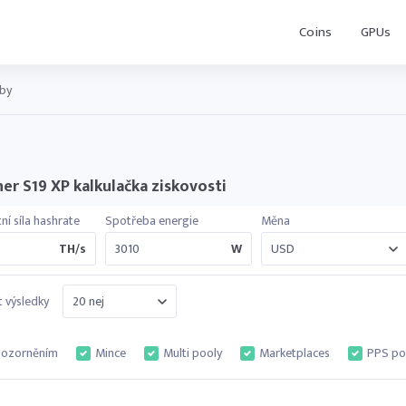
Coins
GPUs
žby
er S19 XP kalkulačka ziskovosti
ní síla hashrate
Spotřeba energie
Měna
TH/s
W
 výsledky
pozorněním
Mince
Multi pooly
Marketplaces
PPS po