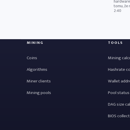
hardware.
tomu, že 
2:40
MINING
TOOLS
Coins
Mining calc
Algorithms
Hashrate c
Miner clients
Wallet addr
Mining pools
Pool status
DAG size ca
BIOS collec