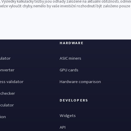
 Výsledky kalkulačky těžby jsou odhady založené na aktuální obtížnosti, odm
nelze vyloučit chyby, nemělo by vaše investiční rozhodnutí být založeno pouze n
HARDWARE
ulator
ASIC miners
onverter
GPU cards
ess validator
Hardware comparison
 checker
DEVELOPERS
lculator
Widgets
tion
API