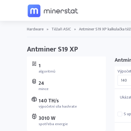
Hardware
»
Těžaři ASIC
»
Antminer S19 XP kalkulačka tě
Antminer S19 XP
Antmin
1
Výpočet
algoritmů
24
mince
Ukázat
140 TH/s
výpočetní síla hashrate
S u
3010 W
spotřeba energie