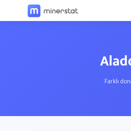
Alad
Farklı don