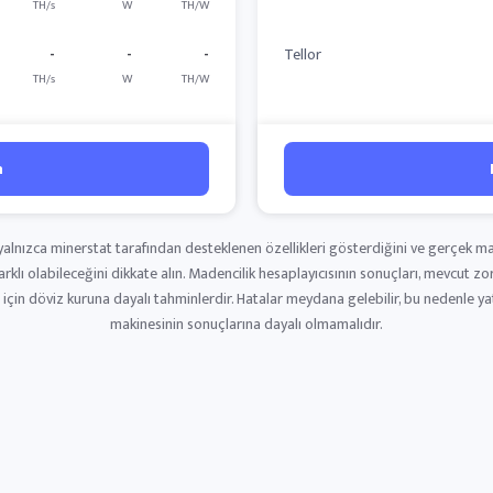
TH/s
W
TH/W
-
-
-
Tellor
TH/s
W
TH/W
n
n yalnızca minerstat tarafından desteklenen özellikleri gösterdiğini ve gerçek m
rklı olabileceğini dikkate alın. Madencilik hesaplayıcısının sonuçları, mevcut zo
ra için döviz kuruna dayalı tahminlerdir. Hatalar meydana gelebilir, bu nedenle y
makinesinin sonuçlarına dayalı olmamalıdır.