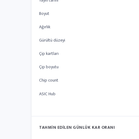
Yayın tarihi
Boyut
Ağırlık
Gürültü düzeyi
Çip kartları
Çip boyutu
Chip count
ASIC Hub
TAHMIN EDILEN GÜNLÜK KAR ORANI