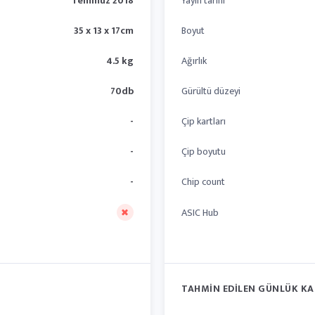
Temmuz 2018
Yayın tarihi
35 x 13 x 17cm
Boyut
4.5 kg
Ağırlık
70db
Gürültü düzeyi
-
Çip kartları
-
Çip boyutu
-
Chip count
ASIC Hub
TAHMIN EDILEN GÜNLÜK KA