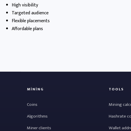
High visibility
Targeted audience
Flexible placements
Affordable plans
MINING
TOOLS
Coins
Mining calc
Algorithms
Hashrate c
Miner clients
Wallet addr