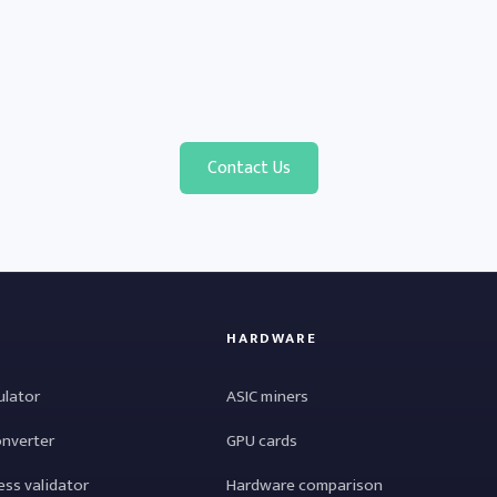
Contact Us
HARDWARE
ulator
ASIC miners
onverter
GPU cards
ess validator
Hardware comparison