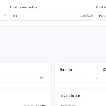
Elektrik maliyetleri
Ödül h
USD/kWh
Birimler
D
x
ÖZELLIKLER