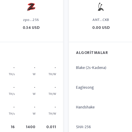
zpo...256
ANT...CKB
0.54 USD
0.00 USD
ALGORITMALAR
-
-
-
Blake (2s-Kadena)
TH/s
W
TH/W
-
-
-
Eaglesong
TH/s
W
TH/W
-
-
-
Handshake
TH/s
W
TH/W
16
1400
0.011
SHA-256