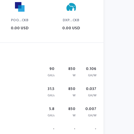
POO...CKB
DXP...CKB
0.00 USD
0.00 USD
90
850
0.106
GH/s
W
GH/W
31.5
850
0.037
GH/s
W
GH/W
5.8
850
0.007
GH/s
W
GH/W
-
-
-