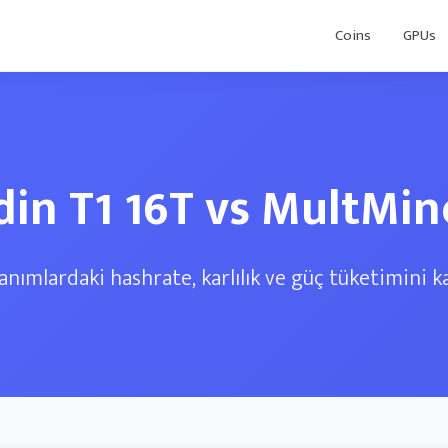
Coins
GPUs
din T1 16T vs MultMin
anımlardaki hashrate, karlılık ve güç tüketimini ka