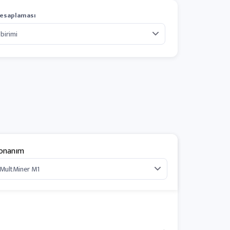
esaplaması
onanım