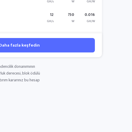
GH/s
W
GH/W
12
750
0.016
GH/s
W
GH/W
Daha fazla keşfedin
adencilik donanımının
rluk derecesi, blok ödülü
atırım kararınız bu hesap