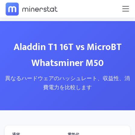
Aladdin T1 16T vs MicroBT
Whatsminer M50
異なるハードウェアのハッシュレート、収益性、消
費電力を比較します
通貨
電気代