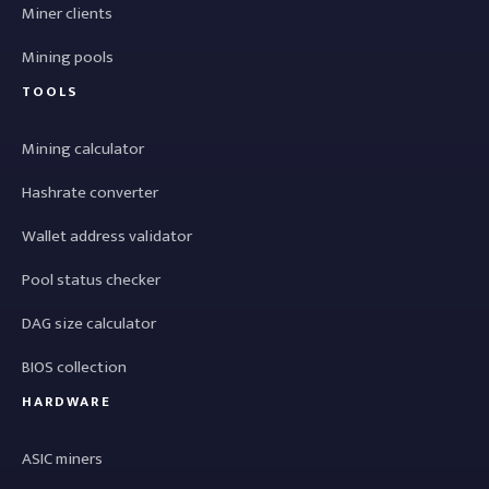
Miner clients
Mining pools
TOOLS
Mining calculator
Hashrate converter
Wallet address validator
Pool status checker
DAG size calculator
BIOS collection
HARDWARE
ASIC miners