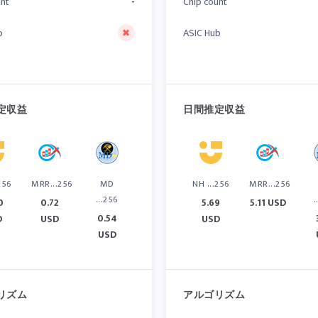
unt
-
Chip count
b
ASIC Hub
定収益
日間推定収益
256
MRR...256
MD
NH ...256
MRR...256
...256
.
0
0.72
5.69
5.11 USD
0.54
D
USD
USD
USD
リズム
アルゴリズム