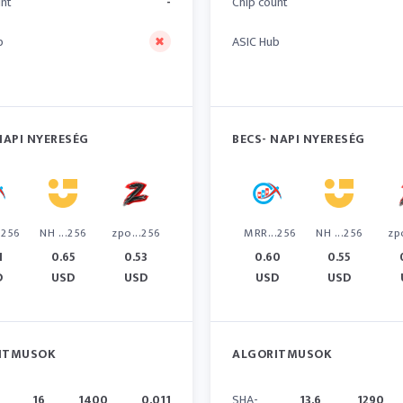
unt
-
Chip count
b
ASIC Hub
NAPI NYERESÉG
BECS- NAPI NYERESÉG
.256
NH ...256
zpo...256
MRR...256
NH ...256
zp
1
0.65
0.53
0.60
0.55
D
USD
USD
USD
USD
ITMUSOK
ALGORITMUSOK
16
1400
0.011
SHA-
13.6
1290