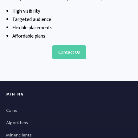
High visibility
Targeted audience
Flexible placements
Affordable plans
Contact Us
MINING
Coins
Algorithms
Miner clients