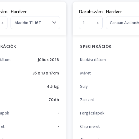
zám
Hardver
Darabszám
Hardver
x
x
IKÁCIÓK
SPECIFIKÁCIÓK
 dátum
Július 2018
Kiadási dátum
35 x 13 x 17cm
Méret
4.5 kg
Súly
70db
Zajszint
lapok
-
Forgácslapok
ret
-
Chip méret