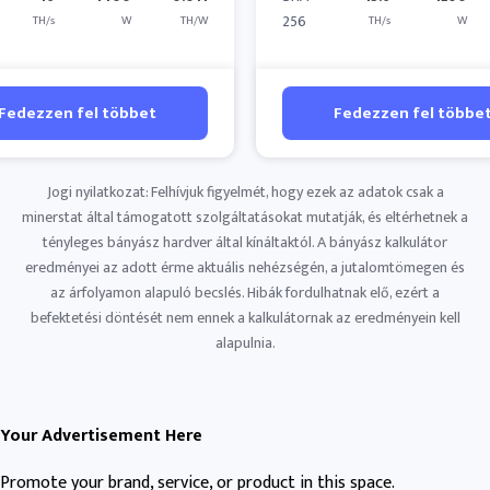
256
TH/s
W
TH/W
TH/s
W
Fedezzen fel többet
Fedezzen fel többe
Jogi nyilatkozat: Felhívjuk figyelmét, hogy ezek az adatok csak a
minerstat által támogatott szolgáltatásokat mutatják, és eltérhetnek a
tényleges bányász ​​hardver által kínáltaktól. A bányász ​​kalkulátor
eredményei az adott érme aktuális nehézségén, a jutalomtömegen és
az árfolyamon alapuló becslés. Hibák fordulhatnak elő, ezért a
befektetési döntését nem ennek a kalkulátornak az eredményein kell
alapulnia.
Your Advertisement Here
Promote your brand, service, or product in this space.