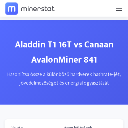
Aladdin T1 16T vs Canaan
AvalonMiner 841
Hasonlítsa össze a különböző hardverek hashrate-jét,
jövedelmezőségét és energiafogyasztását
Valuta
Áram költségek