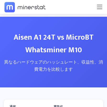
Aisen A1 24T vs MicroBT
Whatsminer M10
異なるハードウェアのハッシュレート、収益性、消
費電力を比較します
通貨
電気代