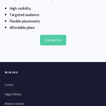
High visibility
Targeted audience
Flexible placements
Affordable plans
Contact Us
MINING
Coins
Algorithms
Miner clients