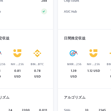
unt
288
Chip count
b
ASIC Hub
定収益
日間推定収益
.256
NH ...256
BIN...BTC
MRR...256
NH ...256
BI
1
0.81
0.78
1.39
1.12 USD
D
USD
USD
USD
リズム
アルゴリズム
24
2200
0.011
SHA-
33
2145