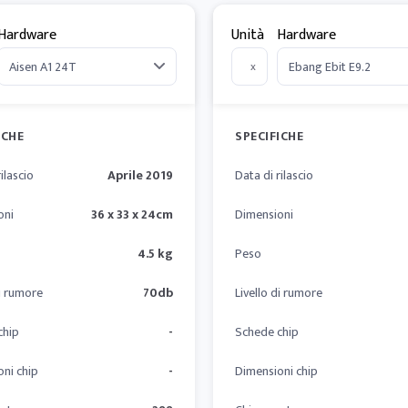
Hardware
Unità
Hardware
x
ICHE
SPECIFICHE
ilascio
Aprile 2019
Data di rilascio
oni
36 x 33 x 24cm
Dimensioni
4.5 kg
Peso
di rumore
70db
Livello di rumore
chip
-
Schede chip
ni chip
-
Dimensioni chip