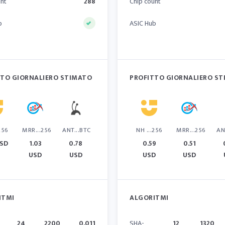
unt
288
Chip count
b
ASIC Hub
TTO GIORNALIERO STIMATO
PROFITTO GIORNALIERO S
256
MRR...256
ANT...BTC
NH ...256
MRR...256
AN
USD
1.03
0.78
0.59
0.51
USD
USD
USD
USD
ITMI
ALGORITMI
24
2200
0.011
SHA-
12
1320