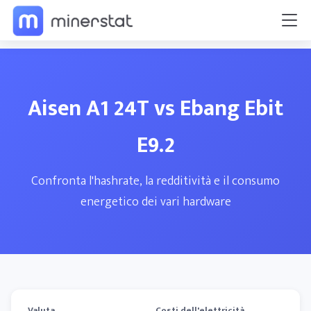
Aisen A1 24T vs Ebang Ebit
E9.2
Confronta l'hashrate, la redditività e il consumo
energetico dei vari hardware
Valuta
Costi dell'elettricità