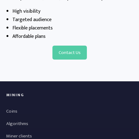
High visibility
Targeted audience
Flexible placements
Affordable plans
Contact Us
MINING
Coins
Algorithms
Miner clients