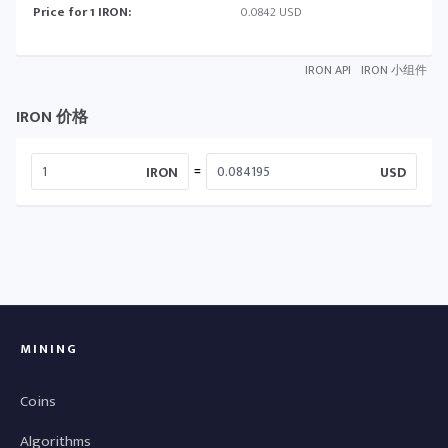
Price for 1 IRON:
0.0842 USD
IRON API
IRON 小组件
IRON 价格
=
IRON
USD
MINING
Coins
Algorithms