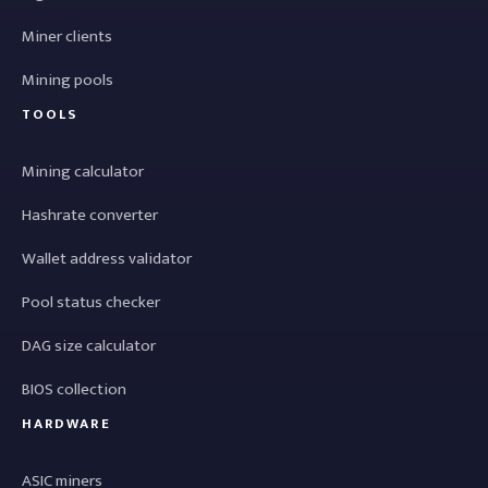
Miner clients
Mining pools
TOOLS
Mining calculator
Hashrate converter
Wallet address validator
Pool status checker
DAG size calculator
BIOS collection
HARDWARE
ASIC miners