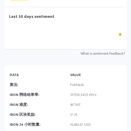
Last 30 days sentiment
What is sentiment feedback?
DATA
VALUE
算法:
FishHash
IRON 网络哈希率:
317559.3405 EH/s
IRON 难度:
18.736T
IRON 区块奖励:
17.25
IRON 24 小时数量:
16,482.67 USD