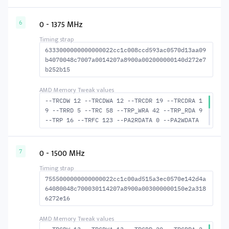
0 --TFAW 6 --TCRCRL 2 --TCRCWL 7 --TFAW32 5
--ACTRD 18 --ACTWR 11 --RASMACTRD 35 --RASMA
CTWR 42 --RAS2RAS 112 --RP 34 --WRPLUSRP 39
0 - 1375 MHz
6
--BUS_TURN 20
6333000000000000022cc1c008ccd593ac0570d13aa09
b4070048c7007a0014207a8900a002000000140d272e7
b252b15
--TRCDW 12 --TRCDWA 12 --TRCDR 19 --TRCDRA 1
9 --TRRD 5 --TRC 58 --TRP_WRA 42 --TRP_RDA 9
--TRP 16 --TRFC 123 --PA2RDATA 0 --PA2WDATA
0 --TFAW 8 --TCRCRL 2 --TCRCWL 7 --TFAW32 6
--ACTRD 20 --ACTWR 13 --RASMACTRD 39 --RASMA
CTWR 46 --RAS2RAS 123 --RP 37 --WRPLUSRP 43
0 - 1500 MHz
7
--BUS_TURN 21
7555000000000000022cc1c00ad515a3ec0570e142d4a
64080048c700030114207a8900a003000000150e2a318
6272e16