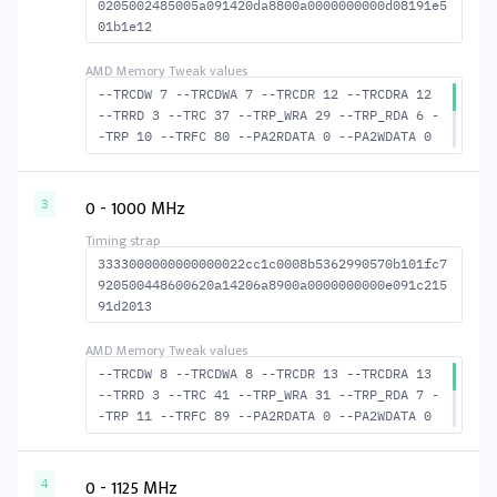
0205002485005a091420da8800a0000000000d08191e5
01b1e12
--TRCDW 7 --TRCDWA 7 --TRCDR 12 --TRCDRA 12
--TRRD 3 --TRC 37 --TRP_WRA 29 --TRP_RDA 6 -
-TRP 10 --TRFC 80 --PA2RDATA 0 --PA2WDATA 0
--TFAW 4 --TCRCRL 1 --TCRCWL 5 --TFAW32 4 --
ACTRD 13 --ACTWR 8 --RASMACTRD 25 RASM--ACTW
R 30 --RAS2RAS 80 --RP 27 --WRPLUSRP 30 --BU
0 - 1000 MHz
3
S_TURN 18
3333000000000000022cc1c0008b5362990570b101fc7
920500448600620a14206a8900a0000000000e091c215
91d2013
--TRCDW 8 --TRCDWA 8 --TRCDR 13 --TRCDRA 13
--TRRD 3 --TRC 41 --TRP_WRA 31 --TRP_RDA 7 -
-TRP 11 --TRFC 89 --PA2RDATA 0 --PA2WDATA 0
--TFAW 4 --TCRCRL 2 --TCRCWL 6 --TFAW32 4 --
ACTRD 14 --ACTWR 9 --RASMACTRD 28 RASM--ACTW
R 33 --RAS2RAS 89 --RP 29 --WRPLUSRP 32 --BU
0 - 1125 MHz
4