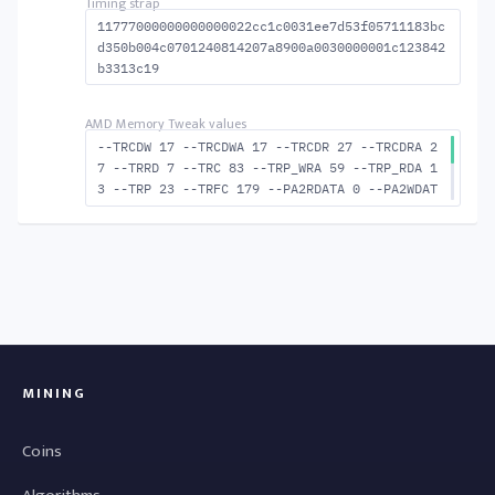
11777000000000000022cc1c0031ee7d53f05711183bc
d350b004c0701240814207a8900a0030000001c123842
b3313c19
--TRCDW 17 --TRCDWA 17 --TRCDR 27 --TRCDRA 2
7 --TRRD 7 --TRC 83 --TRP_WRA 59 --TRP_RDA 1
3 --TRP 23 --TRFC 179 --PA2RDATA 0 --PA2WDAT
A 0 --TFAW 12 --TCRCRL 2 --TCRCWL 7 --TFAW32
8 --ACTRD 28 --ACTWR 18 --RASMACTRD 56 RASM-
-ACTWR 66 --RAS2RAS 179 --RP 49 --WRPLUSRP 6
0 --BUS_TURN 25
MINING
Coins