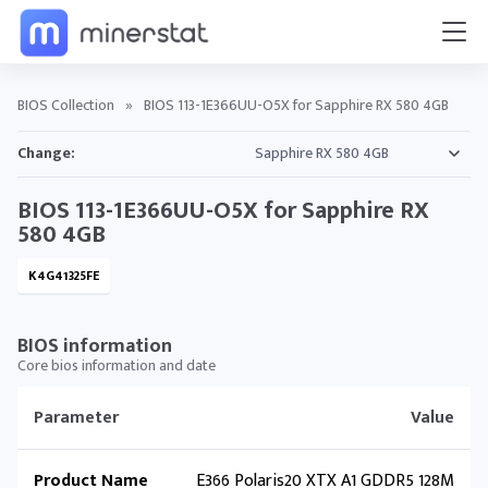
BIOS Collection
»
BIOS 113-1E366UU-O5X for Sapphire RX 580 4GB
Change:
BIOS 113-1E366UU-O5X for Sapphire RX
580 4GB
K4G41325FE
BIOS information
Core bios information and date
Parameter
Value
Product Name
E366 Polaris20 XTX A1 GDDR5 128M