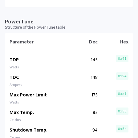
PowerTune
Structure of the PowerTune table
Parameter
Dec
Hex
TDP
145
0x91
Watts
TDC
148
0x94
Ampers
Max Power Limit
175
0xaf
Watts
Max Temp.
85
0x55
Celsius
Shutdown Temp.
94
0x5e
Celsius