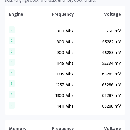
SCLK (enginge clock) and MCLK (memory clock) entries
Engine
Frequency
Voltage
300 Mhz
750 mV
0
600 Mhz
65282 mV
1
900 Mhz
65283 mV
2
1145 Mhz
65284 mV
3
1215 Mhz
65285 mV
4
1257 Mhz
65286 mV
5
1300 Mhz
65287 mV
6
1411 Mhz
65288 mV
7
Memory
Frequency
Voltage