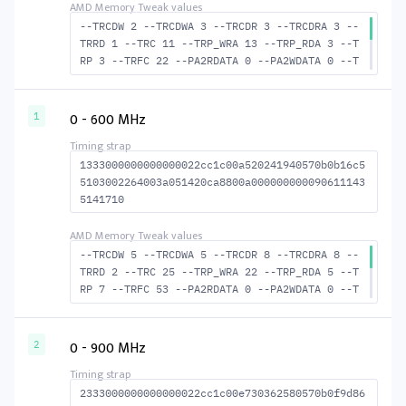
--TRCDW 2 --TRCDWA 3 --TRCDR 3 --TRCDRA 3 --
TRRD 1 --TRC 11 --TRP_WRA 13 --TRP_RDA 3 --T
RP 3 --TRFC 22 --PA2RDATA 0 --PA2WDATA 0 --T
FAW 0 --TCRCRL 1 --TCRCWL 2 --TFAW32 2 --ACT
RD 4 --ACTWR 3 --RASMACTRD 8 --RASMACTWR 9 -
-RAS2RAS 22 --RP 13 --WRPLUSRP 14 --BUS_TURN
0 - 600 MHz
1
14
1333000000000000022cc1c00a520241940570b0b16c5
5103002264003a051420ca8800a000000000090611143
5141710
--TRCDW 5 --TRCDWA 5 --TRCDR 8 --TRCDRA 8 --
TRRD 2 --TRC 25 --TRP_WRA 22 --TRP_RDA 5 --T
RP 7 --TRFC 53 --PA2RDATA 0 --PA2WDATA 0 --T
FAW 2 --TCRCRL 1 --TCRCWL 4 --TFAW32 3 --ACT
RD 9 --ACTWR 6 --RASMACTRD 17 --RASMACTWR 20
--RAS2RAS 53 --RP 20 --WRPLUSRP 23 --BUS_TUR
0 - 900 MHz
2
N 16
2333000000000000022cc1c00e730362580570b0f9d86