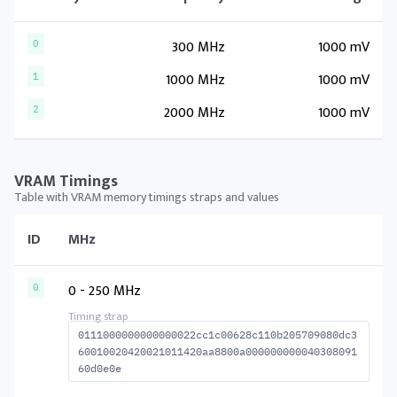
300 MHz
1000 mV
0
1000 MHz
1000 mV
1
2000 MHz
1000 mV
2
VRAM Timings
Table with VRAM memory timings straps and values
ID
MHz
0 - 250 MHz
0
0111000000000000022cc1c00628c110b205709080dc3
60010020420021011420aa8800a000000000040308091
60d0e0e