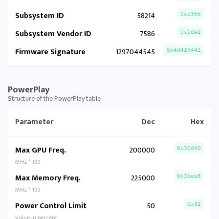
Subsystem ID
58214
0xe366
Subsystem Vendor ID
7586
0x1da2
Firmware Signature
1297044545
0x4d4f5441
PowerPlay
Structure of the PowerPlay table
Parameter
Dec
Hex
Max GPU Freq.
200000
0x30d40
MHz * 100
Max Memory Freq.
225000
0x36ee8
MHz * 100
Power Control Limit
50
0x32
Value in percent