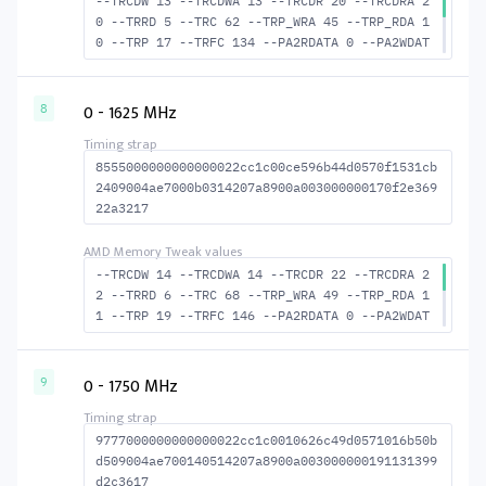
--TRCDW 13 --TRCDWA 13 --TRCDR 20 --TRCDRA 2
0 --TRRD 5 --TRC 62 --TRP_WRA 45 --TRP_RDA 1
0 --TRP 17 --TRFC 134 --PA2RDATA 0 --PA2WDAT
A 0 --TFAW 8 --TCRCRL 2 --TCRCWL 7 --TFAW32
6 --ACTRD 21 --ACTWR 14 RASM--ACTRD 42 --RAS
MACTWR 49 --RAS2RAS 134 --RP 39 --WRPLUSRP 4
0 - 1625 MHz
8
6 --BUS_TURN 22
8555000000000000022cc1c00ce596b44d0570f1531cb
2409004ae7000b0314207a8900a003000000170f2e369
22a3217
--TRCDW 14 --TRCDWA 14 --TRCDR 22 --TRCDRA 2
2 --TRRD 6 --TRC 68 --TRP_WRA 49 --TRP_RDA 1
1 --TRP 19 --TRFC 146 --PA2RDATA 0 --PA2WDAT
A 0 --TFAW 10 --TCRCRL 2 --TCRCWL 7 --TFAW32
7 --ACTRD 23 --ACTWR 15 RASM--ACTRD 46 --RAS
MACTWR 54 --RAS2RAS 146 --RP 42 --WRPLUSRP 5
0 - 1750 MHz
9
0 --BUS_TURN 23
9777000000000000022cc1c0010626c49d0571016b50b
d509004ae700140514207a8900a003000000191131399
d2c3617