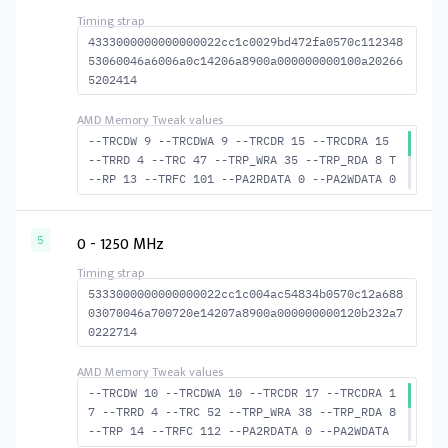
S_TURN 19
4333000000000000022cc1c0029bd472fa0570c112348
53060046a6006a0c14206a8900a000000000100a20266
5202414
--TRCDW 9 --TRCDWA 9 --TRCDR 15 --TRCDRA 15
--TRRD 4 --TRC 47 --TRP_WRA 35 --TRP_RDA 8 T
--RP 13 --TRFC 101 --PA2RDATA 0 --PA2WDATA 0
--TFAW 6 --TCRCRL 2 --TCRCWL 6 --TFAW32 5 --
ACTRD 16 --ACTWR 10 --RASMACTRD 32 RASM--ACT
WR 38 --RAS2RAS 101 --RP 32 --WRPLUSRP 36 --
0 - 1250 MHz
5
BUS_TURN 20
5333000000000000022cc1c004ac54834b0570c12a688
03070046a700720e14207a8900a000000000120b232a7
0222714
--TRCDW 10 --TRCDWA 10 --TRCDR 17 --TRCDRA 1
7 --TRRD 4 --TRC 52 --TRP_WRA 38 --TRP_RDA 8
--TRP 14 --TRFC 112 --PA2RDATA 0 --PA2WDATA