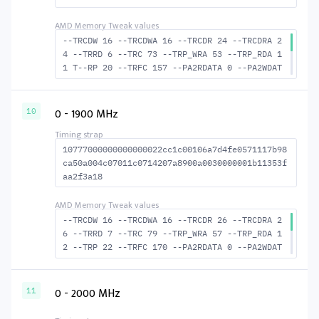
--TRCDW 16 --TRCDWA 16 --TRCDR 24 --TRCDRA 2
4 --TRRD 6 --TRC 73 --TRP_WRA 53 --TRP_RDA 1
1 T--RP 20 --TRFC 157 --PA2RDATA 0 --PA2WDAT
A 0 --TFAW 10 --TCRCRL 2 --TCRCWL 7 --TFAW32
7 --ACTRD 25 --ACTWR 17 RASM--ACTRD 49 --RAS
MACTWR 57 --RAS2RAS 157 --RP 44 --WRPLUSRP 5
0 - 1900 MHz
10
4 --BUS_TURN 23
10777000000000000022cc1c00106a7d4fe0571117b98
ca50a004c07011c0714207a8900a0030000001b11353f
aa2f3a18
--TRCDW 16 --TRCDWA 16 --TRCDR 26 --TRCDRA 2
6 --TRRD 7 --TRC 79 --TRP_WRA 57 --TRP_RDA 1
2 --TRP 22 --TRFC 170 --PA2RDATA 0 --PA2WDAT
A 0 --TFAW 12 --TCRCRL 2 --TCRCWL 7 --TFAW32
8 --ACTRD 27 --ACTWR 17 --RASMACTRD 53 RASM-
-ACTWR 63 --RAS2RAS 170 --RP 47 --WRPLUSRP 5
0 - 2000 MHz
11
8 --BUS_TURN 24