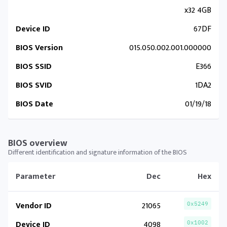
x32 4GB
Device ID
67DF
BIOS Version
015.050.002.001.000000
BIOS SSID
E366
BIOS SVID
1DA2
BIOS Date
01/19/18
BIOS overview
Different identification and signature information of the BIOS
Parameter
Dec
Hex
Vendor ID
21065
0x5249
Device ID
4098
0x1002