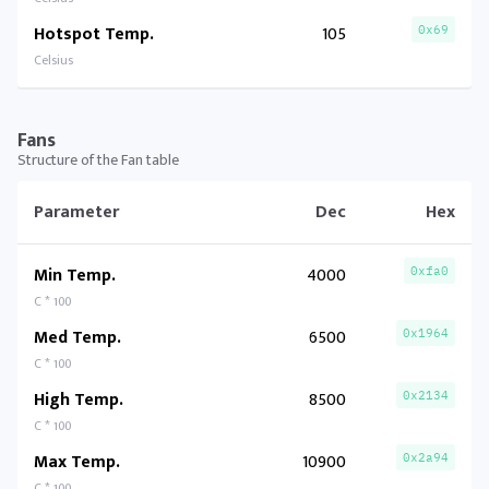
Hotspot Temp.
105
0x69
Celsius
Fans
Structure of the Fan table
Parameter
Dec
Hex
Min Temp.
4000
0xfa0
C * 100
Med Temp.
6500
0x1964
C * 100
High Temp.
8500
0x2134
C * 100
Max Temp.
10900
0x2a94
C * 100