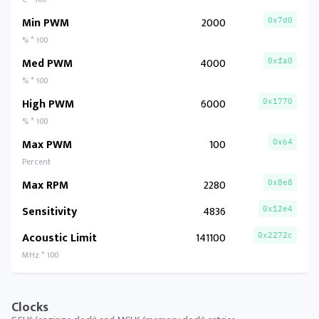
Min PWM
2000
0x7d0
% * 100
Med PWM
4000
0xfa0
% * 100
High PWM
6000
0x1770
% * 100
Max PWM
100
0x64
Percent
Max RPM
2280
0x8e8
Sensitivity
4836
0x12e4
Acoustic Limit
141100
0x2272c
MHz * 100
Clocks