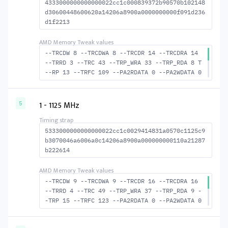
4333000000000000022cc1c000839372b90570b102148
d30600448600620a14206a8900a0000000000f091d236
d1f2213
--TRCDW 8 --TRCDWA 8 --TRCDR 14 --TRCDRA 14
--TRRD 3 --TRC 43 --TRP_WRA 33 --TRP_RDA 8 T
--RP 13 --TRFC 109 --PA2RDATA 0 --PA2WDATA 0
--TFAW 4 --TCRCRL 2 --TCRCWL 6 --TFAW32 4 --
ACTRD 15 --ACTWR 9 --RASMACTRD 29 RASM--ACTW
R 35 --RAS2RAS 109 --RP 31 --WRPLUSRP 34 --B
1 - 1125 MHz
5
US_TURN 19
5333000000000000022cc1c0029414831a0570c1125c9
b3070046a6006a0c14206a8900a000000000110a21287
b222614
--TRCDW 9 --TRCDWA 9 --TRCDR 16 --TRCDRA 16
--TRRD 4 --TRC 49 --TRP_WRA 37 --TRP_RDA 9 -
-TRP 15 --TRFC 123 --PA2RDATA 0 --PA2WDATA 0
--TFAW 6 --TCRCRL 2 --TCRCWL 6 --TFAW32 5 --
ACTRD 17 --ACTWR 10 --RASMACTRD 33 RASM--ACT