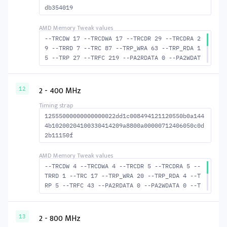
db354019
--TRCDW 17 --TRCDWA 17 --TRCDR 29 --TRCDRA 2
9 --TRRD 7 --TRC 87 --TRP_WRA 63 --TRP_RDA 1
5 --TRP 27 --TRFC 219 --PA2RDATA 0 --PA2WDAT
A 0 --TFAW 12 --TCRCRL 3 --TCRCWL 7 --TFAW32
8 --ACTRD 30 --ACTWR 18 --RASMACTRD 58 --RAS
MACTWR 70 --RAS2RAS 219 --RP 53 --WRPLUSRP 6
2 - 400 MHz
12
4 --BUS_TURN 25
12555000000000000022dd1c008494121120550b0a144
4b10200204100330414209a8800a00000712406050c0d
2b11150f
--TRCDW 4 --TRCDWA 4 --TRCDR 5 --TRCDRA 5 --
TRRD 1 --TRC 17 --TRP_WRA 20 --TRP_RDA 4 --T
RP 5 --TRFC 43 --PA2RDATA 0 --PA2WDATA 0 --T
FAW 0 --TCRCRL 1 --TCRCWL 1 --TFAW32 2 --ACT
RD 6 --ACTWR 5 --RASMACTRD 12 RASM--ACTWR 13
--RAS2RAS 43 --RP 17 WRPLUS--RP 21 --BUS_TUR
2 - 800 MHz
13
N 15