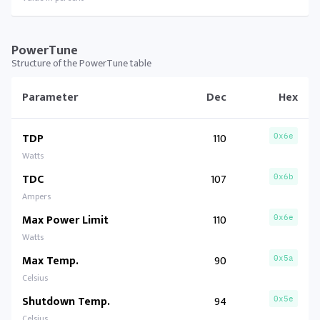
PowerTune
Structure of the PowerTune table
Parameter
Dec
Hex
TDP
110
0x6e
Watts
TDC
107
0x6b
Ampers
Max Power Limit
110
0x6e
Watts
Max Temp.
90
0x5a
Celsius
Shutdown Temp.
94
0x5e
Celsius