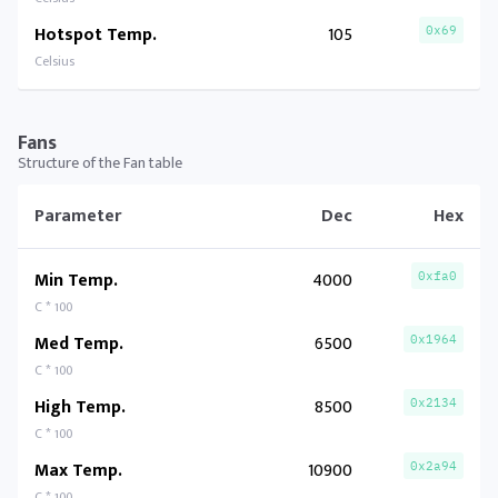
Hotspot Temp.
105
0x69
Celsius
Fans
Structure of the Fan table
Parameter
Dec
Hex
Min Temp.
4000
0xfa0
C * 100
Med Temp.
6500
0x1964
C * 100
High Temp.
8500
0x2134
C * 100
Max Temp.
10900
0x2a94
C * 100