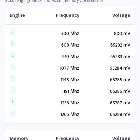
SCLK (enginge clock) and MCLK (memory clock) entries
Engine
Frequency
Voltage
300 Mhz
800 mV
0
608 Mhz
65282 mV
1
910 Mhz
65283 mV
2
1077 Mhz
65284 mV
3
1145 Mhz
65285 mV
4
1191 Mhz
65286 mV
5
1236 Mhz
65287 mV
6
1266 Mhz
65288 mV
7
Memory
Frequency
Voltage