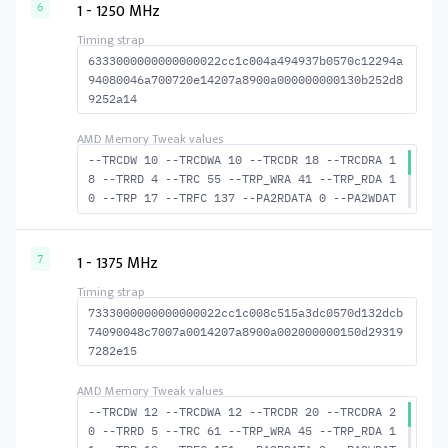
WR 40 --RAS2RAS 123 --RP 34 --WRPLUSRP 38 --
1 - 1250 MHz
6
BUS_TURN 20
6333000000000000022cc1c004a494937b0570c12294a
94080046a700720e14207a8900a000000000130b252d8
9252a14
--TRCDW 10 --TRCDWA 10 --TRCDR 18 --TRCDRA 1
8 --TRRD 4 --TRC 55 --TRP_WRA 41 --TRP_RDA 1
0 --TRP 17 --TRFC 137 --PA2RDATA 0 --PA2WDAT
A 0 --TFAW 6 --TCRCRL 2 --TCRCWL 7 --TFAW32
5 --ACTRD 19 --ACTWR 11 --RASMACTRD 37 RASM-
-ACTWR 45 --RAS2RAS 137 --RP 37 --WRPLUSRP 4
1 - 1375 MHz
7
2 --BUS_TURN 20
7333000000000000022cc1c008c515a3dc0570d132dcb
74090048c7007a0014207a8900a002000000150d29319
7282e15
--TRCDW 12 --TRCDWA 12 --TRCDR 20 --TRCDRA 2
0 --TRRD 5 --TRC 61 --TRP_WRA 45 --TRP_RDA 1