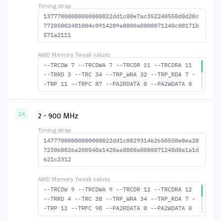
13777000000000000022dd1c00e7ac352240550d0d20c
77205002481004c0914209a8800a0000071240c08171b
571a2111
--TRCDW 7 --TRCDWA 7 --TRCDR 11 --TRCDRA 11
--TRRD 3 --TRC 34 --TRP_WRA 32 --TRP_RDA 7 -
-TRP 11 --TRFC 87 --PA2RDATA 0 --PA2WDATA 0
--TFAW 4 --TCRCRL 1 --TCRCWL 1 --TFAW32 4 --
ACTRD 12 --ACTWR 8 RASM--ACTRD 23 --RASMACTW
R 27 --RAS2RAS 87 --RP 26 --WRPLUSRP 33 --BU
2 - 900 MHz
14
S_TURN 17
14777000000000000022dd1c002931462650550e0ea20
723060026a200540a1420aa8800a0000071240d0a1a1d
621c2312
--TRCDW 9 --TRCDWA 9 --TRCDR 12 --TRCDRA 12
--TRRD 4 --TRC 38 --TRP_WRA 34 --TRP_RDA 7 -
-TRP 12 --TRFC 98 --PA2RDATA 0 --PA2WDATA 0
--TFAW 6 --TCRCRL 1 --TCRCWL 2 --TFAW32 5 --