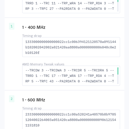
TRRD 1 --TRC 11 --TRP_WRA 14 --TRP_RDA 3 --T
RP 3 --TRFC 27 --PA2RDATA 0 --PA2WDATA 0 --T
FAW 0 --TCRCRL 1 --TCRCWL 1 --TFAW32 2 --ACT
RD 4 --ACTWR 3 --RASMACTRD 8 --RASMACTWR 9 -
-RAS2RAS 27 --RP 13 --WRPLUSRP 15 --BUS_TURN
1 - 400 MHz
1
14
1333000000000000022cc1c006394121120570a091144
b102002042002a021420aa8800a00000000006040c0e2
b10120f
--TRCDW 3 --TRCDWA 3 --TRCDR 5 --TRCDRA 5 --
TRRD 1 --TRC 17 --TRP_WRA 17 --TRP_RDA 4 --T
RP 5 --TRFC 43 --PA2RDATA 0 --PA2WDATA 0 --T
FAW 0 --TCRCRL 1 --TCRCWL 2 --TFAW32 2 --ACT
RD 6 --ACTWR 4 --RASMACTRD 12 --RASMACTWR 14
--RAS2RAS 43 --RP 16 --WRPLUSRP 18 --BUS_TUR
1 - 600 MHz
2
N 15
2333000000000000022cc1c00a520241a40570b0b9705
1204002264003a051420ca8800a000000000090612154
1151810