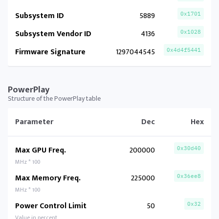
Subsystem ID
5889
0x1701
Subsystem Vendor ID
4136
0x1028
Firmware Signature
1297044545
0x4d4f5441
PowerPlay
Structure of the PowerPlay table
Parameter
Dec
Hex
Max GPU Freq.
200000
0x30d40
MHz * 100
Max Memory Freq.
225000
0x36ee8
MHz * 100
Power Control Limit
50
0x32
Value in percent