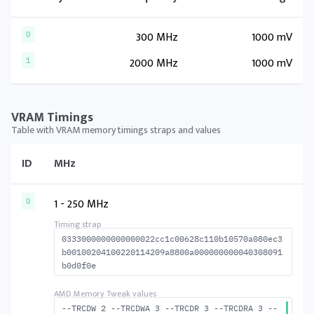
300 MHz
1000 mV
0
2000 MHz
1000 mV
1
VRAM Timings
Table with VRAM memory timings straps and values
ID
MHz
1 - 250 MHz
0
0333000000000000022cc1c00628c110b10570a080ec3
b00100204100220114209a8800a000000000040308091
b0d0f0e
--TRCDW 2 --TRCDWA 3 --TRCDR 3 --TRCDRA 3 --