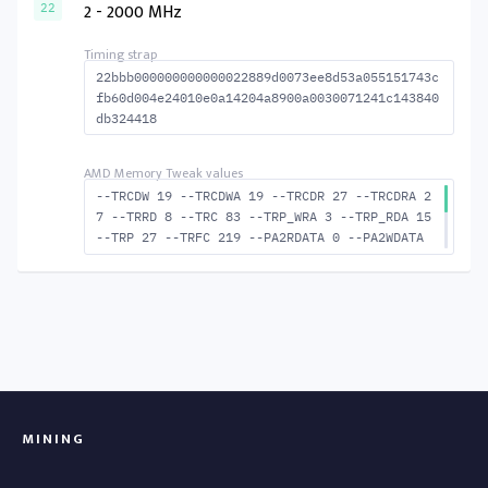
-ACTWR 56 --RAS2RAS 192 --RP 45 --WRPLUSRP 6
2 - 2000 MHz
22
1 --BUS_TURN 23
22bbb000000000000022889d0073ee8d53a055151743c
fb60d004e24010e0a14204a8900a0030071241c143840
db324418
--TRCDW 19 --TRCDWA 19 --TRCDR 27 --TRCDRA 2
7 --TRRD 8 --TRC 83 --TRP_WRA 3 --TRP_RDA 15
--TRP 27 --TRFC 219 --PA2RDATA 0 --PA2WDATA
0 --TFAW 14 --TCRCRL 2 --TCRCWL 4 --TFAW32 9
--ACTRD 28 --ACTWR 20 --RASMACTRD 56 RASM--A
CTWR 64 --RAS2RAS 219 --RP 50 --WRPLUSRP 68
--BUS_TURN 24
MINING