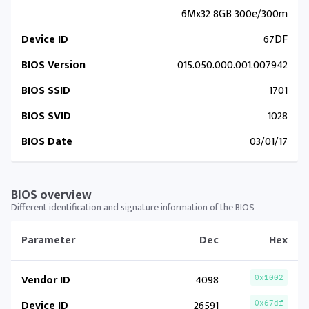
6Mx32 8GB 300e/300m
Device ID
67DF
BIOS Version
015.050.000.001.007942
BIOS SSID
1701
BIOS SVID
1028
BIOS Date
03/01/17
BIOS overview
Different identification and signature information of the BIOS
Parameter
Dec
Hex
Vendor ID
4098
0x1002
Device ID
26591
0x67df