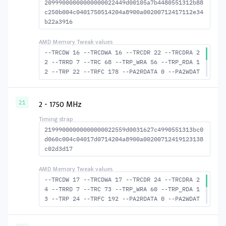
20999000000000000022449d00105a7b4480551312b88
c250b004c0401750514204a8900a00200712417112e34
b22a3916
--TRCDW 16 --TRCDWA 16 --TRCDR 22 --TRCDRA 2
2 --TRRD 7 --TRC 68 --TRP_WRA 56 --TRP_RDA 1
2 --TRP 22 --TRFC 178 --PA2RDATA 0 --PA2WDAT
A 0 --TFAW 12 --TCRCRL 2 --TCRCWL 4 --TFAW32
8 --ACTRD 23 --ACTWR 17 RASM--ACTRD 46 --RAS
MACTWR 52 --RAS2RAS 178 --RP 42 --WRPLUSRP 5
2 - 1750 MHz
21
7 --BUS_TURN 22
21999000000000000022559d0031627c4990551313bc0
d060c004c04017d0714204a8900a00200712419123138
c02d3d17
--TRCDW 17 --TRCDWA 17 --TRCDR 24 --TRCDRA 2
4 --TRRD 7 --TRC 73 --TRP_WRA 60 --TRP_RDA 1
3 --TRP 24 --TRFC 192 --PA2RDATA 0 --PA2WDAT
A 0 --TFAW 12 --TCRCRL 2 --TCRCWL 4 --TFAW32
8 --ACTRD 25 --ACTWR 18 RASM--ACTRD 49 RASM-