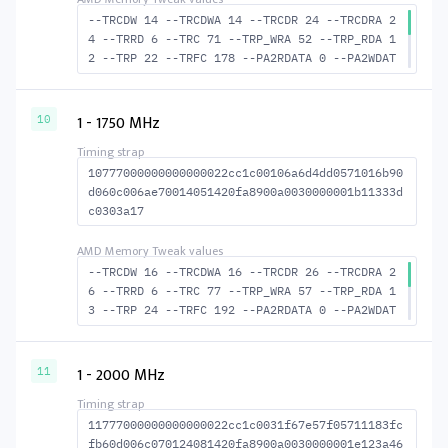
--TRCDW 14 --TRCDWA 14 --TRCDR 24 --TRCDRA 2
4 --TRRD 6 --TRC 71 --TRP_WRA 52 --TRP_RDA 1
2 --TRP 22 --TRFC 178 --PA2RDATA 0 --PA2WDAT
A 0 --TFAW 10 --TCRCRL 3 --TCRCWL 7 --TFAW32
7 --ACTRD 25 --ACTWR 15 RASM--ACTRD 47 --RAS
MACTWR 57 --RAS2RAS 178 --RP 45 --WRPLUSRP 5
1 - 1750 MHz
10
3 --BUS_TURN 23
10777000000000000022cc1c00106a6d4dd0571016b90
d060c006ae70014051420fa8900a0030000001b11333d
c0303a17
--TRCDW 16 --TRCDWA 16 --TRCDR 26 --TRCDRA 2
6 --TRRD 6 --TRC 77 --TRP_WRA 57 --TRP_RDA 1
3 --TRP 24 --TRFC 192 --PA2RDATA 0 --PA2WDAT
A 0 --TFAW 10 --TCRCRL 3 --TCRCWL 7 --TFAW32
7 --ACTRD 27 --ACTWR 17 --RASMACTRD 51 RASM-
-ACTWR 61 --RAS2RAS 192 --RP 48 --WRPLUSRP 5
1 - 2000 MHz
11
8 --BUS_TURN 23
11777000000000000022cc1c0031f67e57f05711183fc
fb60d006c070124081420fa8900a0030000001e123a46