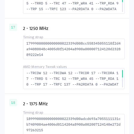
5 --TRRD 5 --TRC 47 --TRP_WRA 41 --TRP_RDA 9
--TRP 15 --TRFC 123 --PA2RDATA 0 --PA2WDATA
0 --TFAW 8 --TCRCRL 2 --TCRCWL 4 --TFAW32 6
--ACTRD 16 --ACTWR 12 --RASMACTRD 32 RASM--A
CTWR 36 --RAS2RAS 123 --RP 32 --WRPLUSRP 42
2 - 1250 MHz
17
--BUS_TURN 19
17999000000000000022339d008cc558345055110f2d4
a94080048c4005d0f14204a8900a000007124120d2328
89222e14
--TRCDW 12 --TRCDWA 12 --TRCDR 17 --TRCDRA 1
7 --TRRD 5 --TRC 52 --TRP_WRA 45 --TRP_RDA 1
0 --TRP 17 --TRFC 137 --PA2RDATA 0 --PA2WDAT
A 0 --TFAW 8 --TCRCRL 2 --TCRCWL 4 --TFAW32
6 --ACTRD 18 --ACTWR 13 --RASMACTRD 35 RASM-
-ACTWR 40 --RAS2RAS 137 --RP 34 --WRPLUSRP 4
2 - 1375 MHz
18
6 --BUS_TURN 20
18999000000000000022339d00adcd693a7055111131c
b7409004ae4006d0114204a8900a002007124140e272d
97263215