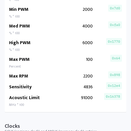
Min PWM
2000
0x7d0
% * 100
Med PWM
4000
0xfa0
% * 100
High PWM
6000
0x1770
% * 100
Max PWM
100
0x64
Percent
Max RPM
2200
0x898
Sensitivity
4836
0x12e4
Acoustic Limit
91000
0x16378
MHz * 100
Clocks