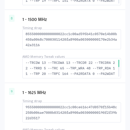
1 --TRP 19 --TRFC 151 --PA2RDATA 0 --PA2WDAT
A 0 --TFAW 8 --TCRCRL 2 --TCRCWL 7 --TFAW32
6 --ACTRD 21 --ACTWR 13 RASM--ACTRD 41 RASM-
-ACTWR 49 --RAS2RAS 151 --RP 40 --WRPLUSRP 4
1 - 1500 MHz
8
6 --BUS_TURN 21
8555000000000000022cc1c00ad595b41c0570e14b00b
450a0068c70003011420fa8900a003000000170e2b34a
42a3116
--TRCDW 13 --TRCDWA 13 --TRCDR 22 --TRCDRA 2
2 --TRRD 5 --TRC 65 --TRP_WRA 48 --TRP_RDA 1
1 --TRP 20 --TRFC 164 --PA2RDATA 0 --PA2WDAT
A 0 --TFAW 8 --TCRCRL 3 --TCRCWL 7 --TFAW32
6 --ACTRD 23 --ACTWR 14 RASM--ACTRD 43 --RAS
MACTWR 52 --RAS2RAS 164 --RP 42 --WRPLUSRP 4
1 - 1625 MHz
9
9 --BUS_TURN 22
9555000000000000022cc1c00ce616c47d0570f15b48c
250b006ae7000b031420fa8900a003000000190f2f39b
22d3517