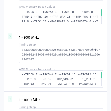
--TRCDW 5 --TRCDWA 5 --TRCDR 8 --TRCDRA 8 --
TRRD 2 --TRC 26 --TRP_WRA 23 --TRP_RDA 5 --T
RP 8 --TRFC 65 --PA2RDATA 0 --PA2WDATA 0 --T
FAW 2 --TCRCRL 1 --TCRCWL 4 --TFAW32 3 --ACT
RD 9 --ACTWR 6 --RASMACTRD 18 --RASMACTWR 21
--RAS2RAS 65 --RP 21 --WRPLUSRP 24 --BUS_TUR
1 - 900 MHz
3
N 16
3333000000000000022cc1c00e7b4362780570b0f9f07
2306002485005a091420da8800a0000000000e081a206
21d2012
--TRCDW 7 --TRCDWA 7 --TRCDR 13 --TRCDRA 13
--TRRD 3 --TRC 39 --TRP_WRA 31 --TRP_RDA 7 -
-TRP 12 --TRFC 98 --PA2RDATA 0 --PA2WDATA 0
--TFAW 4 --TCRCRL 1 --TCRCWL 5 --TFAW32 4 --
ACTRD 14 --ACTWR 8 --RASMACTRD 26 RASM--ACTW
R 32 --RAS2RAS 98 --RP 29 --WRPLUSRP 32 --BU
1 - 1000 MHz
4
S_TURN 18