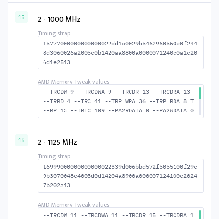
ACTRD 13 --ACTWR 10 --RASMACTRD 26 --RASMACT
WR 29 --RAS2RAS 98 --RP 28 --WRPLUSRP 35 --B
2 - 1000 MHz
15
US_TURN 18
15777000000000000022dd1c0029b5462960550e0f244
8d3060026a2005c0b1420aa8800a0000071240e0a1c20
6d1e2513
--TRCDW 9 --TRCDWA 9 --TRCDR 13 --TRCDRA 13
--TRRD 4 --TRC 41 --TRP_WRA 36 --TRP_RDA 8 T
--RP 13 --TRFC 109 --PA2RDATA 0 --PA2WDATA 0
--TFAW 6 --TCRCRL 1 --TCRCWL 2 --TFAW32 5 --
ACTRD 14 --ACTWR 10 --RASMACTRD 28 RASM--ACT
WR 32 --RAS2RAS 109 --RP 30 WRPLUS--RP 37 --
2 - 1125 MHz
16
BUS_TURN 19
16999000000000000022339d006bbd572f5055100f29c
9b3070048c4005d0d14204a8900a000007124100c2024
7b202a13
--TRCDW 11 --TRCDWA 11 --TRCDR 15 --TRCDRA 1