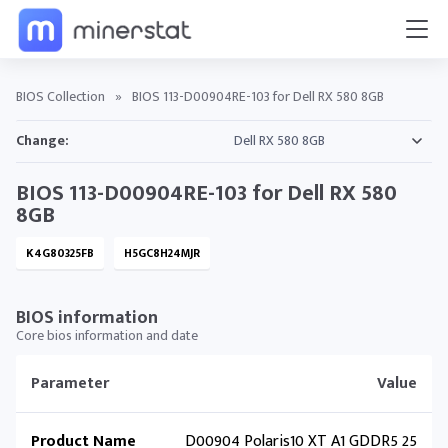
BIOS Collection
»
BIOS 113-D00904RE-103 for Dell RX 580 8GB
Change:
BIOS 113-D00904RE-103 for Dell RX 580
8GB
K4G80325FB
H5GC8H24MJR
BIOS information
Core bios information and date
Parameter
Value
Product Name
D00904 Polaris10 XT A1 GDDR5 25