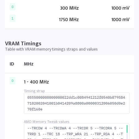
300 MHz
1000 mV
0
1750 MHz
1000 mV
1
VRAM Timings
Table with VRAM memory timings straps and values
ID
MHz
1 - 400 MHz
0
0555000000000000022dd1c0084941212f0540b079584
7102002041001b0414209a8800a00000312006050d0e2
70f160e
--TRCDW 4 --TRCDWA 4 --TRCDR 5 --TRCDRA 5 --
TRRD 1 --TRC 18 --TRP_WRA 21 --TRP_RDA 4 --T