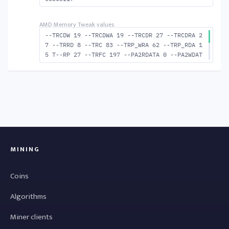
--TRCDW 19 --TRCDWA 19 --TRCDR 27 --TRCDRA 2
7 --TRRD 8 --TRC 83 --TRP_WRA 62 --TRP_RDA 1
5 T--RP 27 --TRFC 197 --PA2RDATA 0 --PA2WDAT
A 0 --TFAW 14 --TCRCRL 2 --TCRCWL 6 --TFAW32
9 --ACTRD 28 --ACTWR 20 --RASMACTRD 56 --RAS
MACTWR 64 --RAS2RAS 197 --RP 48 --WRPLUSRP 6
3 --BUS_TURN 23
MINING
Coins
Algorithms
Miner clients