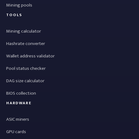
Mining pools
TOOLS
Mining calculator
Hashrate converter
Wallet address validator
Pool status checker
DAG size calculator
BIOS collection
HARDWARE
ASIC miners
GPU cards