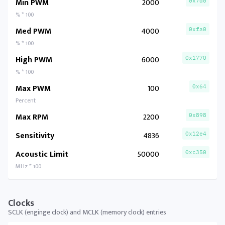
Min PWM
2000
0x7d0
% * 100
Med PWM
4000
0xfa0
% * 100
High PWM
6000
0x1770
% * 100
Max PWM
100
0x64
Percent
Max RPM
2200
0x898
Sensitivity
4836
0x12e4
Acoustic Limit
50000
0xc350
MHz * 100
Clocks
SCLK (enginge clock) and MCLK (memory clock) entries