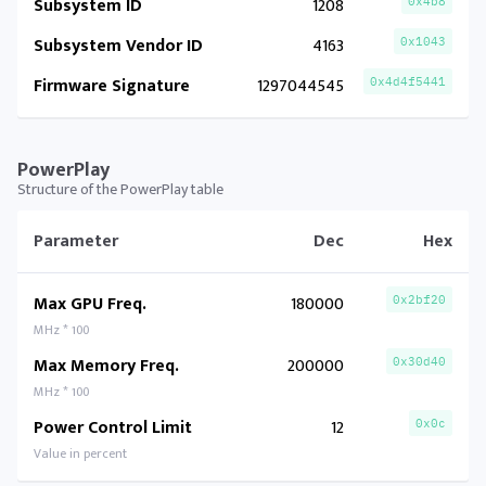
Subsystem ID
1208
0x4b8
Subsystem Vendor ID
4163
0x1043
Firmware Signature
1297044545
0x4d4f5441
PowerPlay
Structure of the PowerPlay table
Parameter
Dec
Hex
Max GPU Freq.
180000
0x2bf20
MHz * 100
Max Memory Freq.
200000
0x30d40
MHz * 100
Power Control Limit
12
0x0c
Value in percent