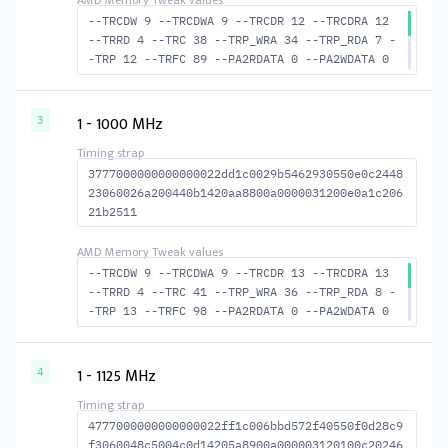
--TRCDW 9 --TRCDWA 9 --TRCDR 12 --TRCDRA 12
--TRRD 4 --TRC 38 --TRP_WRA 34 --TRP_RDA 7 -
-TRP 12 --TRFC 89 --PA2RDATA 0 --PA2WDATA 0
--TFAW 6 --TCRCRL 1 --TCRCWL 2 --TFAW32 5 --
ACTRD 13 --ACTWR 10 --RASMACTRD 26 --RASMACT
WR 29 --RAS2RAS 89 --RP 25 --WRPLUSRP 35 --B
1 - 1000 MHz
3
US_TURN 17
3777000000000000022dd1c0029b5462930550e0c2448
23060026a200440b1420aa8800a0000031200e0a1c206
21b2511
--TRCDW 9 --TRCDWA 9 --TRCDR 13 --TRCDRA 13
--TRRD 4 --TRC 41 --TRP_WRA 36 --TRP_RDA 8 -
-TRP 13 --TRFC 98 --PA2RDATA 0 --PA2WDATA 0
--TFAW 6 --TCRCRL 1 --TCRCWL 2 --TFAW32 5 --
ACTRD 14 --ACTWR 10 --RASMACTRD 28 --RASMACT
WR 32 --RAS2RAS 98 --RP 27 --WRPLUSRP 37 --B
1 - 1125 MHz
4
US_TURN 17
4777000000000000022ff1c006bbd572f40550f0d28c9
f3060048c5004c0d14205a8900a000003120100c20246