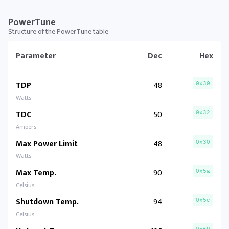
PowerTune
Structure of the PowerTune table
Parameter
Dec
Hex
TDP
48
0x30
Watts
TDC
50
0x32
Ampers
Max Power Limit
48
0x30
Watts
Max Temp.
90
0x5a
Celsius
Shutdown Temp.
94
0x5e
Celsius