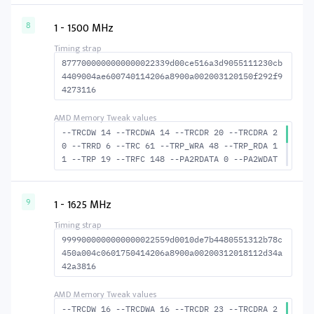
7 --ACTRD 21 --ACTWR 15 --RASMACTRD 39 --RAS
MACTWR 45 --RAS2RAS 141 --RP 38 --WRPLUSRP 4
1 - 1500 MHz
8
8 --BUS_TURN 21
8777000000000000022339d00ce516a3d9055111230cb
4409004ae600740114206a8900a002003120150f292f9
4273116
--TRCDW 14 --TRCDWA 14 --TRCDR 20 --TRCDRA 2
0 --TRRD 6 --TRC 61 --TRP_WRA 48 --TRP_RDA 1
1 --TRP 19 --TRFC 148 --PA2RDATA 0 --PA2WDAT
A 0 --TFAW 10 --TCRCRL 2 --TCRCWL 6 --TFAW32
7 --ACTRD 21 --ACTWR 15 --RASMACTRD 41 --RAS
MACTWR 47 --RAS2RAS 148 --RP 39 --WRPLUSRP 4
1 - 1625 MHz
9
9 --BUS_TURN 22
9999000000000000022559d0010de7b4480551312b78c
450a004c0601750414206a8900a00200312018112d34a
42a3816
--TRCDW 16 --TRCDWA 16 --TRCDR 23 --TRCDRA 2