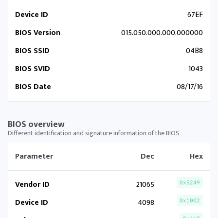
Device ID
67EF
BIOS Version
015.050.000.000.000000
BIOS SSID
04B8
BIOS SVID
1043
BIOS Date
08/17/16
BIOS overview
Different identification and signature information of the BIOS
Parameter
Dec
Hex
Vendor ID
21065
0x5249
Device ID
4098
0x1002