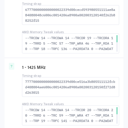
6777000000000000022339d00cecd593980551111ae8a
84080048c6006c0014206a8900a002003120140f262b8
8252f15
--TRCDW 14 --TRCDWA 14 --TRCDR 19 --TRCDRA 1
9 --TRRD 5 --TRC 57 --TRP_WRA 46 --TRP_RDA 1
0 --TRP 18 --TRFC 136 --PA2RDATA 0 --PA2WDAT
A 0 --TFAW 8 --TCRCRL 2 --TCRCWL 6 --TFAW32
6 --ACTRD 20 --ACTWR 15 --RASMACTRD 38 --RAS
MACTWR 43 --RAS2RAS 136 --RP 37 --WRPLUSRP 4
1 - 1425 MHz
7
7 --BUS_TURN 21
7777000000000000022339d00ce516a3b805511112fcb
d408004ae6006c0014206a8900a002003120150f272d8
d263015
--TRCDW 14 --TRCDWA 14 --TRCDR 20 --TRCDRA 2
0 --TRRD 6 --TRC 59 --TRP_WRA 47 --TRP_RDA 1
1 --TRP 19 --TRFC 141 --PA2RDATA 0 --PA2WDAT
A 0 --TFAW 10 --TCRCRL 2 --TCRCWL 6 --TFAW32