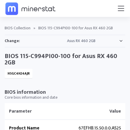
BIOS Collection
»
BIOS 115-C994PI00-100 for Asus RX 460 2GB
Change:
BIOS 115-C994PI00-100 for Asus RX 460
2GB
H5GC4H24AJR
BIOS information
Core bios information and date
Parameter
Value
Product Name
67EFHB.15.50.0.0.AS25