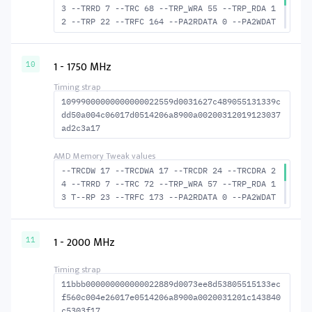
3 --TRRD 7 --TRC 68 --TRP_WRA 55 --TRP_RDA 1
2 --TRP 22 --TRFC 164 --PA2RDATA 0 --PA2WDAT
A 0 --TFAW 12 --TCRCRL 2 --TCRCWL 6 --TFAW32
8 --ACTRD 24 --ACTWR 17 --RASMACTRD 45 RASM-
-ACTWR 52 --RAS2RAS 164 --RP 42 --WRPLUSRP 5
1 - 1750 MHz
10
6 --BUS_TURN 22
10999000000000000022559d0031627c489055131339c
dd50a004c06017d0514206a8900a00200312019123037
ad2c3a17
--TRCDW 17 --TRCDWA 17 --TRCDR 24 --TRCDRA 2
4 --TRRD 7 --TRC 72 --TRP_WRA 57 --TRP_RDA 1
3 T--RP 23 --TRFC 173 --PA2RDATA 0 --PA2WDAT
A 0 --TFAW 12 --TCRCRL 2 --TCRCWL 6 --TFAW32
8 --ACTRD 25 --ACTWR 18 --RASMACTRD 48 RASM-
-ACTWR 55 --RAS2RAS 173 --RP 44 --WRPLUSRP 5
1 - 2000 MHz
11
8 --BUS_TURN 23
11bbb000000000000022889d0073ee8d53805515133ec
f560c004e26017e0514206a8900a0020031201c143840
c5303f17