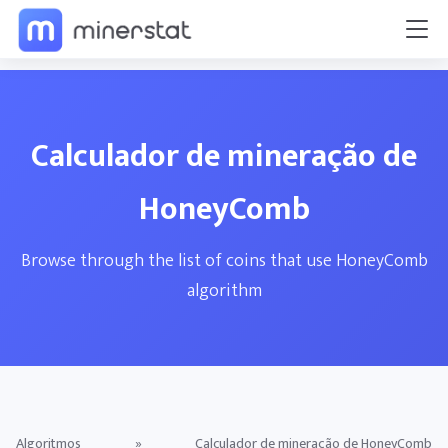
Calculador de mineração de
HoneyComb
Browse through the list of coins that use HoneyComb
algorithm
Algoritmos
»
Calculador de mineração de HoneyComb