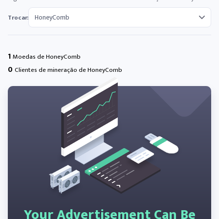
Trocar:
1
Moedas de HoneyComb
0
Clientes de mineração de HoneyComb
Your Advertisement Can Be