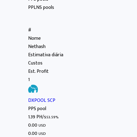
PPLNS pools
#
Nome
Nethash
Estimativa diária
Custos
Est. Profit
1
DXPOOL SCP
PPS pool
1.39 PH/s
53.59%
0.00
USD
0.00
USD