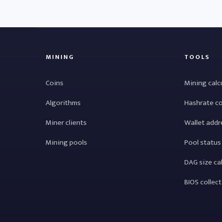
MINING
TOOLS
Coins
Mining calc
Algorithms
Hashrate c
Miner clients
Wallet addr
Mining pools
Pool status
DAG size ca
BIOS collec