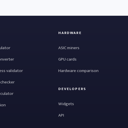
HARDWARE
ulator
ASIC miners
onverter
GPU cards
ess validator
Hardware comparison
 checker
DEVELOPERS
lculator
Widgets
tion
API