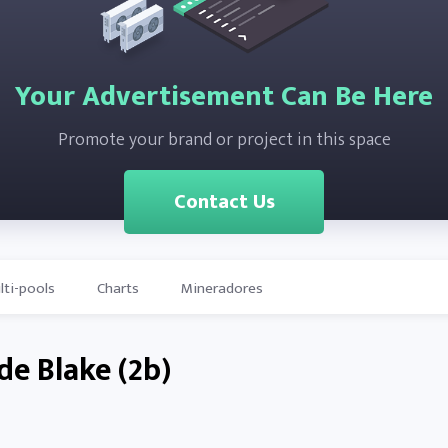
Your Advertisement Can Be Here
Promote your brand or project in this space
Contact Us
lti-pools
Charts
Mineradores
de Blake (2b)