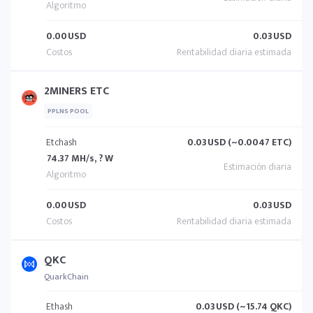
0.00
USD
0.03
USD
2MINERS ETC
PPLNS POOL
Etchash
0.03
USD (~0.0047 ETC)
74.37 MH/s, ? W
0.00
USD
0.03
USD
QKC
QuarkChain
Ethash
0.03
USD (~15.74 QKC)