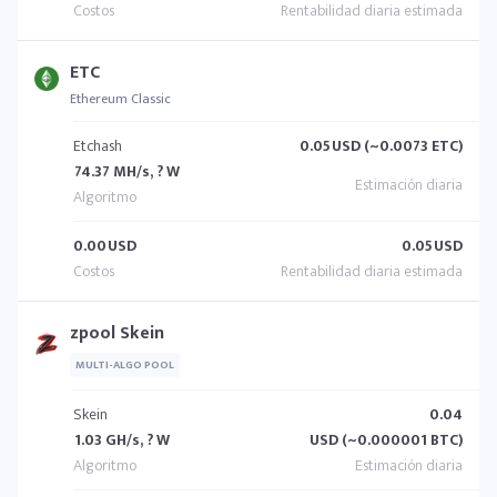
ETC
Ethereum Classic
Etchash
0.05
USD (~0.0073 ETC)
74.37 MH/s, ? W
0.00
USD
0.05
USD
zpool Skein
MULTI-ALGO POOL
Skein
0.04
1.03 GH/s, ? W
USD (~0.000001 BTC)