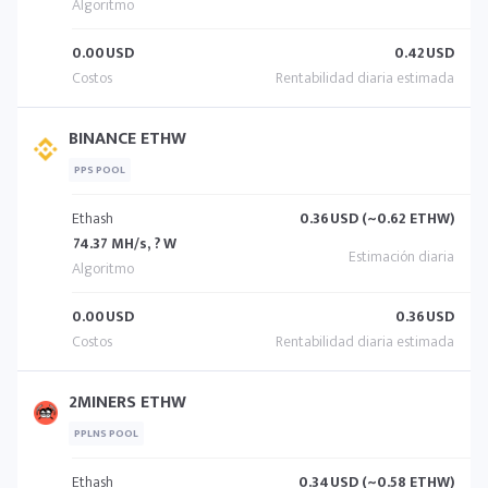
0.00
USD
0.42
USD
BINANCE ETHW
PPS POOL
Ethash
0.36
USD (~0.62 ETHW)
74.37 MH/s, ? W
0.00
USD
0.36
USD
2MINERS ETHW
PPLNS POOL
Ethash
0.34
USD (~0.58 ETHW)