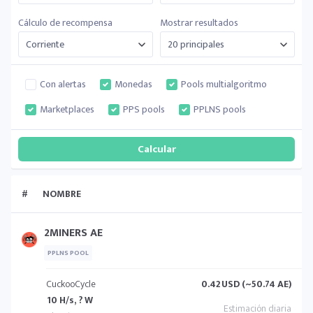
Cálculo de recompensa
Mostrar resultados
Con alertas
Monedas
Pools multialgoritmo
Marketplaces
PPS pools
PPLNS pools
#
NOMBRE
2MINERS AE
PPLNS POOL
CuckooCycle
0.42
USD (~50.74 AE)
10 H/s, ? W