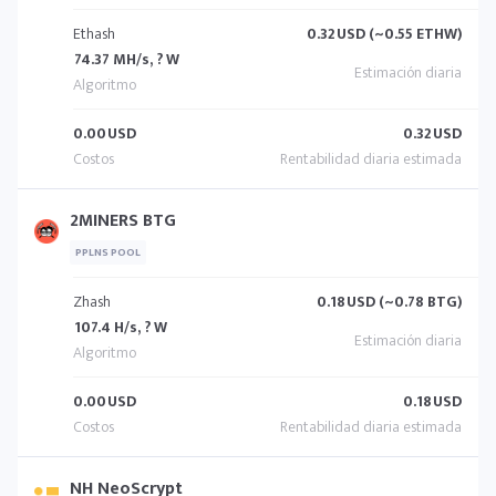
Ethash
0.32
USD (~0.55 ETHW)
74.37 MH/s, ? W
0.00
USD
0.32
USD
2MINERS BTG
PPLNS POOL
Zhash
0.18
USD (~0.78 BTG)
107.4 H/s, ? W
0.00
USD
0.18
USD
NH NeoScrypt