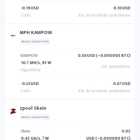
-0.19
USD
0.10
USD
MPH KAWPOW
MULTI-ALGO POOL
KAWPOW
0.30
USD (~0.000005 BTC)
10.7 MH/s, 95 W
-0.23
USD
0.07
USD
zpool Skein
MULTI-ALGO POOL
Skein
0.02
0.45 GH/s, ? W
USD (~0.000000 BTC)