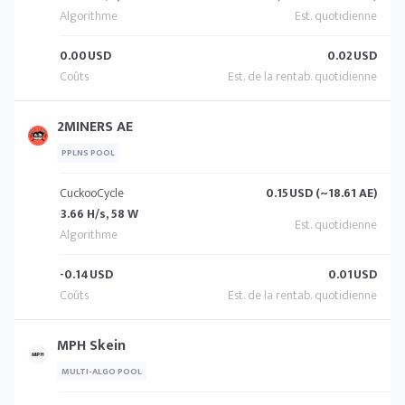
0.00
USD
0.02
USD
2MINERS AE
PPLNS POOL
CuckooCycle
0.15
USD (~18.61 AE)
3.66 H/s, 58 W
-0.14
USD
0.01
USD
MPH Skein
MULTI-ALGO POOL