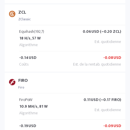
ZCL
ZClassic
Equihash(192,7)
0.06
USD (~0.20 ZCL)
18 H/s, 57 W
-0.14
USD
-0.08
USD
FIRO
Firo
FiroPoW
0.11
USD (~0.17 FIRO)
10.9 MH/s, 81 W
-0.19
USD
-0.09
USD