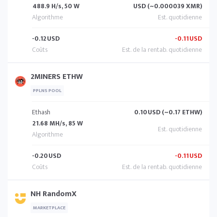
488.9 H/s, 50 W
USD (~0.000039 XMR)
-0.12
USD
-0.11
USD
2MINERS ETHW
PPLNS POOL
Ethash
0.10
USD (~0.17 ETHW)
21.68 MH/s, 85 W
-0.20
USD
-0.11
USD
NH RandomX
MARKETPLACE