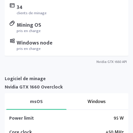
34
clients de minage
Mining OS
pris en charge
Windows node
pris en charge
Nvidia GTX 1660 API
Logiciel de minage
Nvidia GTX 1660 Overclock
msOS
Windows
Power limit
95 W
Core clock
+50 MHz