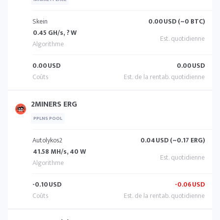
Skein
0.00
USD (~0 BTC)
0.45 GH/s, ? W
0.00
USD
0.00
USD
2MINERS ERG
PPLNS POOL
Autolykos2
0.04
USD (~0.17 ERG)
41.58 MH/s, 40 W
-0.10
USD
-0.06
USD