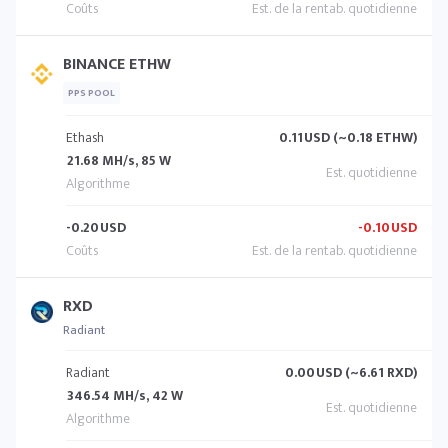
BINANCE ETHW
PPS POOL
Ethash
0.11
USD (~0.18 ETHW)
21.68 MH/s, 85 W
-0.20
USD
-0.10
USD
RXD
Radiant
Radiant
0.00
USD (~6.61 RXD)
346.54 MH/s, 42 W