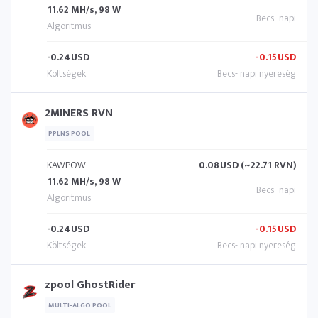
11.62 MH/s, 98 W
-0.24
USD
-0.15
USD
2MINERS RVN
PPLNS POOL
KAWPOW
0.08
USD (~22.71 RVN)
11.62 MH/s, 98 W
-0.24
USD
-0.15
USD
zpool GhostRider
MULTI-ALGO POOL