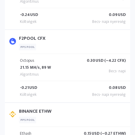
-0.24
USD
0.09
USD
F2POOL CFX
PPS POOL
Octopus
0.30
USD (~4.22 CFX)
21.15 MH/s, 89 W
-0.21
USD
0.08
USD
BINANCE ETHW
PPS POOL
Ethash
0.15
USD (~0.27 ETHW)