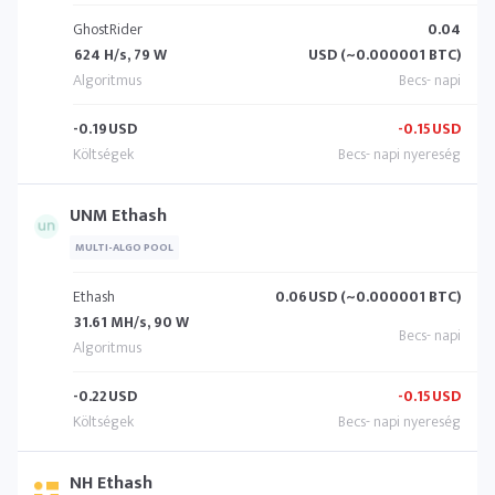
GhostRider
0.04
624 H/s, 79 W
USD (~0.000001 BTC)
-0.19
USD
-0.15
USD
UNM Ethash
MULTI-ALGO POOL
Ethash
0.06
USD (~0.000001 BTC)
31.61 MH/s, 90 W
-0.22
USD
-0.15
USD
NH Ethash