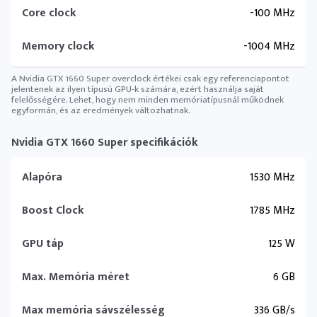
Core clock
-100 MHz
Memory clock
-1004 MHz
A Nvidia GTX 1660 Super overclock értékei csak egy referenciapontot
jelentenek az ilyen típusú GPU-k számára, ezért használja saját
felelősségére. Lehet, hogy nem minden memóriatípusnál működnek
egyformán, és az eredmények változhatnak.
Nvidia GTX 1660 Super specifikációk
Alapóra
1530 MHz
Boost Clock
1785 MHz
GPU táp
125 W
Max. Memória méret
6 GB
Max memória sávszélesség
336 GB/s