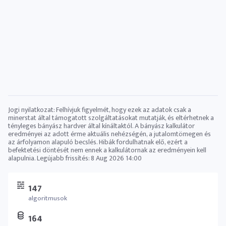
Jogi nyilatkozat: Felhívjuk figyelmét, hogy ezek az adatok csak a
minerstat által támogatott szolgáltatásokat mutatják, és eltérhetnek a
tényleges bányász ​​hardver által kínáltaktól. A bányász ​​kalkulátor
eredményei az adott érme aktuális nehézségén, a jutalomtömegen és
az árfolyamon alapuló becslés. Hibák fordulhatnak elő, ezért a
befektetési döntését nem ennek a kalkulátornak az eredményein kell
alapulnia. Legújabb frissítés:
8 Aug 2026 14:00
147
algoritmusok
164