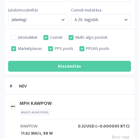
Jutalomszámítás
Coinok mutatása
Jelzésekkel
Coinok
Multi-algo poolok
Marketplaces
PPS pools
PPLNS pools
#
NÉV
MPH KAWPOW
MULTI-ALGO POOL
KAWPOW
0.32
USD (~0.000005 BTC)
11.62 MH/s, 98 W