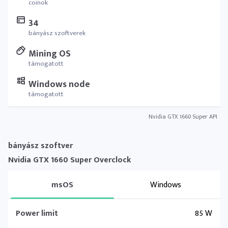
coinok
34
bányász szoftverek
Mining OS
támogatott
Windows node
támogatott
Nvidia GTX 1660 Super API
bányász szoftver
Nvidia GTX 1660 Super Overclock
msOS
Windows
Power limit
85 W