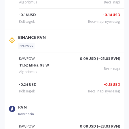
-0.16
USD
-0.14
USD
BINANCE RVN
PPS POOL
KAWPOW
0.09
USD (~25.03 RVN)
11.62 MH/s, 98 W
-0.24
USD
-0.15
USD
RVN
Ravencoin
KAWPOW
0.08
USD (~23.03 RVN)