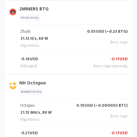
2MINERS BTG
PPLNS POOL
Zhash
0.05
USD (~0.23 BTG)
31.12 H/s, 68 W
-0.16
USD
-0.11
USD
NH Octopus
MARKETPLACE
Octopus
0.10
USD (~0.000002 BTC)
21.15 MH/s, 89 W
-0.21
USD
-0.11
USD