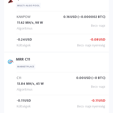
MULTI-ALGO POOL
KAWPOW
0.16
USD (~0.000002 BTC)
11.62 MH/s, 98 W
-0.24
USD
-0.08
USD
MRR C11
MARKETPLACE
C11
0.00
USD (~0 BTC)
13.84 MH/s, 45 W
-0.11
USD
-0.11
USD