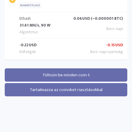
MARKETPLACE
Ethash
0.06
USD (~0.000001 BTC)
31.61 MH/s, 90 W
-0.22
USD
-0.15
USD
Töltsön be minden coin-t
Tartalmazza az coinoket riasztásokkal