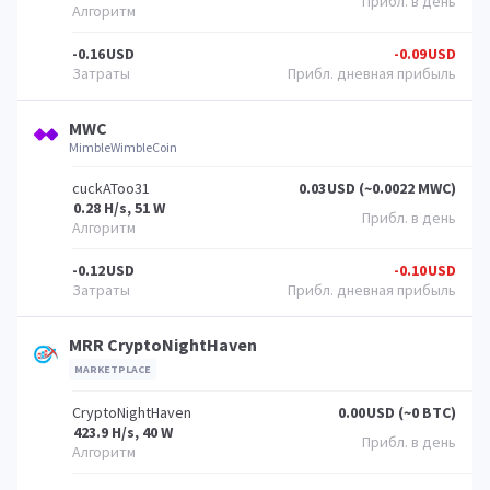
-0.16
USD
-0.09
USD
MWC
MimbleWimbleCoin
cuckAToo31
0.03
USD (~0.0022 MWC)
0.28 H/s, 51 W
-0.12
USD
-0.10
USD
MRR CryptoNightHaven
MARKETPLACE
CryptoNightHaven
0.00
USD (~0 BTC)
423.9 H/s, 40 W