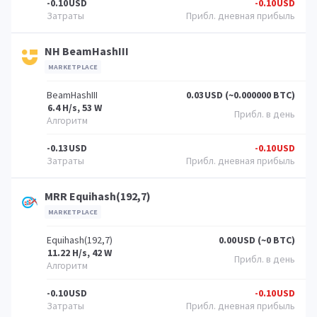
-0.10
USD
-0.10
USD
NH BeamHashIII
MARKETPLACE
BeamHashIII
0.03
USD (~0.000000 BTC)
6.4 H/s, 53 W
-0.13
USD
-0.10
USD
MRR Equihash(192,7)
MARKETPLACE
Equihash(192,7)
0.00
USD (~0 BTC)
11.22 H/s, 42 W
-0.10
USD
-0.10
USD