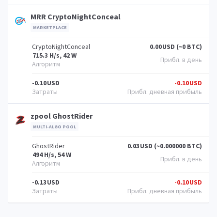
MRR CryptoNightConceal
MARKETPLACE
CryptoNightConceal
0.00
USD (~0 BTC)
715.3 H/s, 42 W
-0.10
USD
-0.10
USD
zpool GhostRider
MULTI-ALGO POOL
GhostRider
0.03
USD (~0.000000 BTC)
494 H/s, 54 W
-0.13
USD
-0.10
USD