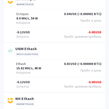
MARKETPLACE
Octopus
0.04
USD (~0.000001 BTC)
8.9 MH/s, 50 W
-0.12
USD
-0.08
USD
UNM Ethash
MULTI-ALGO POOL
Ethash
0.03
USD (~0.000000 BTC)
15.82 MH/s, 48 W
-0.12
USD
-0.08
USD
NH Ethash
MARKETPLACE