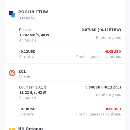
POOLIN ETHW
PPS POOL
Ethash
0.07
USD (~0.12 ETHW)
15.82 MH/s, 48 W
-0.12
USD
-0.05
USD
ZCL
ZClassic
Equihash(192,7)
0.04
USD (~0.12 ZCL)
11.22 H/s, 42 W
-0.10
USD
-0.06
USD
NH Octopus