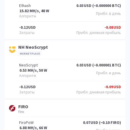
Ethash
0.03
USD (~0.000000 BTC)
15.82 MH/s, 48 W
-0.12
USD
-0.08
USD
NH NeoScrypt
MARKETPLACE
NeoScrypt
0.03
USD (~0.000001 BTC)
0.53 MH/s, 50 W
-0.12
USD
-0.09
USD
FIRO
Firo
FiroPoW
0.07
USD (~0.10 FIRO)
6.88 MH/s, 66 W