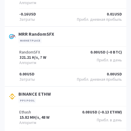
-0.16
USD
0.01
USD
MRR RandomSFX
MARKETPLACE
RandomSFX
0.00
USD (~0 BTC)
321.21 H/s, ? W
0.00
USD
0.00
USD
BINANCE ETHW
PPS POOL
Ethash
0.08
USD (~0.13 ETHW)
15.82 MH/s, 48 W