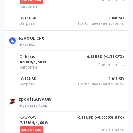
5.672 GB DAG
-0.16
USD
0.04
USD
F2POOL CFX
PPS POOL
Octopus
0.13
USD (~1.78 CFX)
8.9 MH/s, 50 W
-0.12
USD
0.01
USD
zpool KAWPOW
MULTI-ALGO POOL
KAWPOW
0.16
USD (~0.000003 BTC)
7.15 MH/s, 66 W
5.672 GB DAG