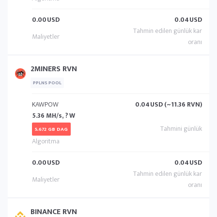
0.00
USD
0.04
USD
2MINERS RVN
PPLNS POOL
KAWPOW
0.04
USD (~11.36 RVN)
5.36 MH/s, ? W
5.672 GB DAG
0.00
USD
0.04
USD
BINANCE RVN