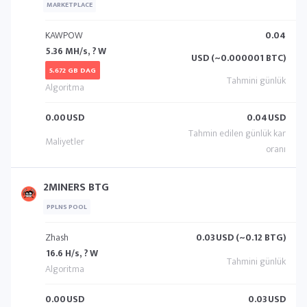
MARKETPLACE
KAWPOW
0.04
5.36 MH/s, ? W
USD (~0.000001 BTC)
5.672 GB DAG
0.00
USD
0.04
USD
2MINERS BTG
PPLNS POOL
Zhash
0.03
USD (~0.12 BTG)
16.6 H/s, ? W
0.00
USD
0.03
USD