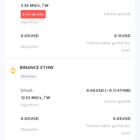
5.36 MH/s, ? W
5.672 GB DAG
0.00
USD
0.15
USD
BINANCE ETHW
PPS POOL
Ethash
0.06
USD (~0.11 ETHW)
12.53 MH/s, ? W
0.00
USD
0.06
USD