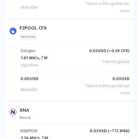
F2POOL CFX
PPS POOL
Octopus
0.03
USD (~0.39 CFX)
1.91 MH/s, ? W
0.00
USD
0.03
USD
XNA
Neurai
KAWPOW
0.03
USD (~772 XNA)
5.36 MH/s, ? W