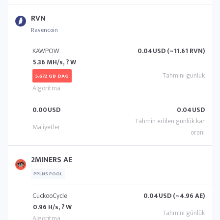
RVN
Ravencoin
KAWPOW
0.04
USD (~11.61 RVN)
5.36 MH/s, ? W
5.672 GB DAG
0.00
USD
0.04
USD
2MINERS AE
PPLNS POOL
CuckooCycle
0.04
USD (~4.96 AE)
0.96 H/s, ? W