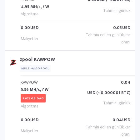
4.95 MH/s, ? W
0.00
USD
0.05
USD
zpool KAWPOW
MULTI-ALGO POOL
KAWPOW
0.04
5.36 MH/s, ? W
USD (~0.000001 BTC)
5.672 GB DAG
0.00
USD
0.04
USD