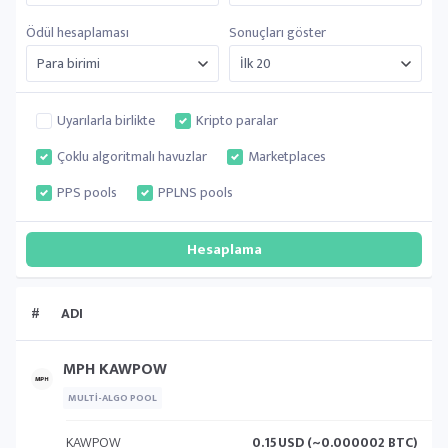
Ödül hesaplaması
Sonuçları göster
Uyarılarla birlikte
Kripto paralar
Çoklu algoritmalı havuzlar
Marketplaces
PPS pools
PPLNS pools
#
ADI
MPH KAWPOW
MULTI-ALGO POOL
KAWPOW
0.15
USD (~0.000002 BTC)