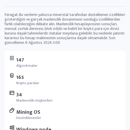
Feragat: Bu verilerin yalnızca minerstat tarafından desteklenen özellikleri
gösterdiğini ve gerçek madencilik donanımının sunduğu özelliklerden
farklı olabileceğini dikkate alın. Madencilik hesaplayıcısının sonuçları,
mevcut zorluk derecesi, blok ödülü ve belirli bir kripto para için döviz
kuruna dayalı tahminlerdir. Hatalar meydana gelebilir, bu nedenle yatırım
kararınız bu hesap makinesinin sonuçlarına dayalı olmamalıdır. Son
güncelleme:
6 Ağustos 2026 3:00
147
Algoritmalar
165
Kripto paralar
34
Madencilik müşterileri
Mining OS
Desteklenenler
Windows node