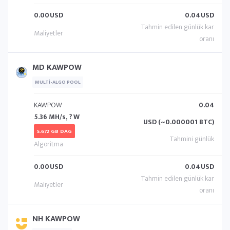
0.00
USD
0.04
USD
MD KAWPOW
MULTI-ALGO POOL
KAWPOW
0.04
5.36 MH/s, ? W
USD (~0.000001 BTC)
5.672 GB DAG
0.00
USD
0.04
USD
NH KAWPOW