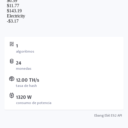
1
algoritmos
24
monedas
12.00 TH/s
tasa de hash
1320 W
consumo de potencia
Ebang Ebit E9.2 API