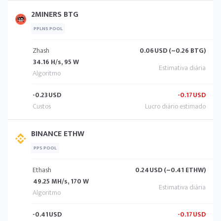
2MINERS BTG
PPLNS POOL
Zhash
0.06
USD (~0.26 BTG)
34.16 H/s, 95 W
-0.23
USD
-0.17
USD
BINANCE ETHW
PPS POOL
Ethash
0.24
USD (~0.41 ETHW)
49.25 MH/s, 170 W
-0.41
USD
-0.17
USD