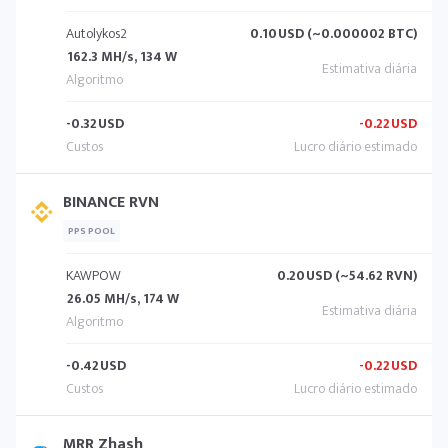
Autolykos2
0.10
USD (~0.000002 BTC)
162.3 MH/s, 134 W
-0.32
USD
-0.22
USD
BINANCE RVN
PPS POOL
KAWPOW
0.20
USD (~54.62 RVN)
26.05 MH/s, 174 W
-0.42
USD
-0.22
USD
MRR Zhash