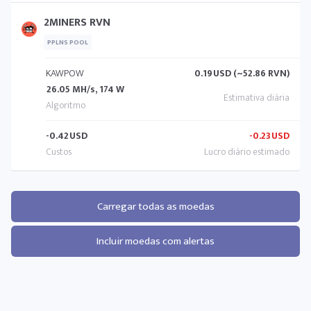
2MINERS RVN
PPLNS POOL
KAWPOW
0.19
USD (~52.86 RVN)
26.05 MH/s, 174 W
-0.42
USD
-0.23
USD
Carregar todas as moedas
Incluir moedas com alertas