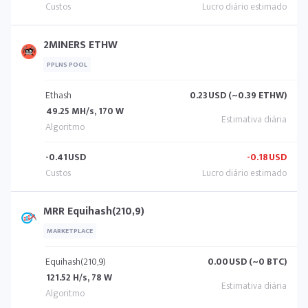
2MINERS ETHW
PPLNS POOL
Ethash
0.23
USD (~0.39 ETHW)
49.25 MH/s, 170 W
-0.41
USD
-0.18
USD
MRR Equihash(210,9)
MARKETPLACE
Equihash(210,9)
0.00
USD (~0 BTC)
121.52 H/s, 78 W