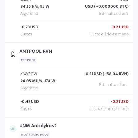
34.16 H/s, 95 W
USD (~0.000000 BTC)
-0.23
USD
-0.21
USD
ANTPOOL RVN
PPS POOL
KAWPOW
0.21
USD (~58.04 RVN)
26.05 MH/s, 174 W
-0.42
USD
-0.21
USD
UNM Autolykos2
MULTI-ALGO POOL