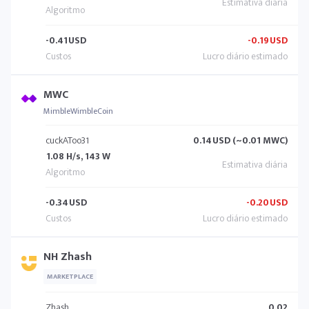
-0.41
USD
-0.19
USD
MWC
MimbleWimbleCoin
cuckAToo31
0.14
USD (~0.01 MWC)
1.08 H/s, 143 W
-0.34
USD
-0.20
USD
NH Zhash
MARKETPLACE
Zhash
0.02