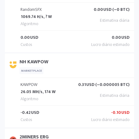
RandomSFX
0.00
USD (~0 BTC)
1069.74 H/s, ? W
0.00
USD
0.00
USD
NH KAWPOW
MARKETPLACE
KAWPOW
0.31
USD (~0.000005 BTC)
26.05 MH/s, 174 W
-0.42
USD
-0.10
USD
2MINERS ERG