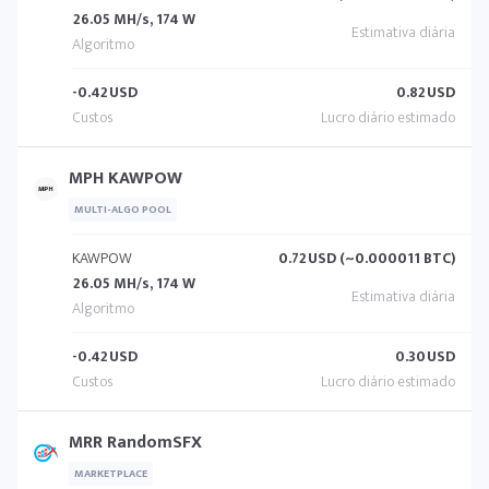
26.05 MH/s, 174 W
-0.42
USD
0.82
USD
MPH KAWPOW
MULTI-ALGO POOL
KAWPOW
0.72
USD (~0.000011 BTC)
26.05 MH/s, 174 W
-0.42
USD
0.30
USD
MRR RandomSFX
MARKETPLACE