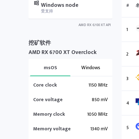
Windows node
#
受支持
AMD RX 6700 XT API
1
挖矿软件
AMD RX 6700 XT Overclock
2
msOS
Windows
3
Core clock
1150 MHz
Core voltage
850 mV
4
Memory clock
1050 MHz
5
Memory voltage
1340 mV