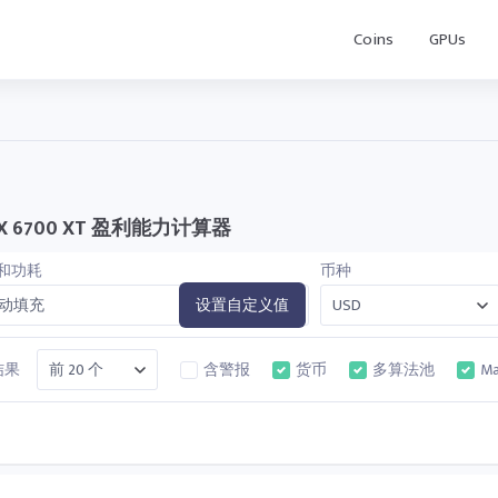
Coins
GPUs
RX 6700 XT 盈利能力计算器
和功耗
币种
动填充
设置自定义值
结果
含警报
货币
多算法池
Ma