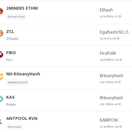
2MINERS ETHW
Ethash
47.02 MH/s, 121 W
PPLNS POOL
ZCL
Equihash(192,7)
ZClassic
34.76 H/s, 103 W
FIRO
FiroPoW
Firo
20.94 MH/s, 120 W
NH KHeavyHash
KHeavyHash
236.7 MH/s, 45 W
MARKETPLACE
KAS
KHeavyHash
Kaspa
236.7 MH/s, 45 W
ANTPOOL RVN
KAWPOW
25.44 MH/s, 140 W
PPS POOL