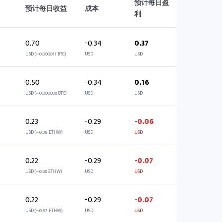
预计每日盈
预计每日收益
成本
利
0.70
-0.34
0.37
USD (~0.000011 BTC)
USD
USD
0.50
-0.34
0.16
USD (~0.000008 BTC)
USD
USD
0.23
-0.29
-0.06
USD (~0.39 ETHW)
USD
USD
0.22
-0.29
-0.07
USD (~0.38 ETHW)
USD
USD
0.22
-0.29
-0.07
USD (~0.37 ETHW)
USD
USD