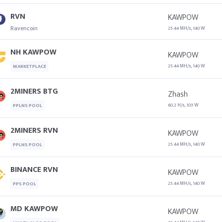
RVN
KAWPOW
Ravencoin
25.44 MH/s, 140 W
NH KAWPOW
KAWPOW
25.44 MH/s, 140 W
MARKETPLACE
2MINERS BTG
Zhash
60.2 H/s, 103 W
PPLNS POOL
2MINERS RVN
KAWPOW
25.44 MH/s, 140 W
PPLNS POOL
BINANCE RVN
KAWPOW
25.44 MH/s, 140 W
PPS POOL
MD KAWPOW
KAWPOW