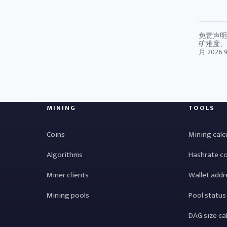
免责声明
矿难度、
月 2026 9
MINING
TOOLS
Coins
Mining calc
Algorithms
Hashrate c
Miner clients
Wallet addr
Mining pools
Pool status
DAG size ca