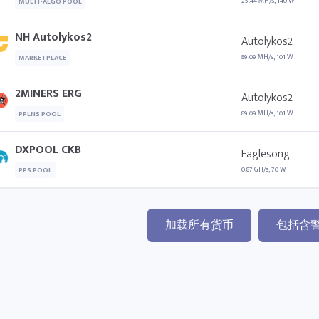
25.44 MH/s, 140 W
MULTI-ALGO POOL
NH Autolykos2
Autolykos2
89.09 MH/s, 101 W
MARKETPLACE
2MINERS ERG
Autolykos2
89.09 MH/s, 101 W
PPLNS POOL
DXPOOL CKB
Eaglesong
0.87 GH/s, 70 W
PPS POOL
加载所有货币
包括含