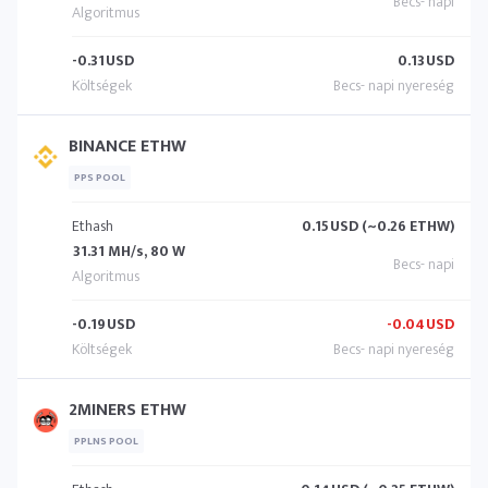
-0.31
USD
0.13
USD
BINANCE ETHW
PPS POOL
Ethash
0.15
USD (~0.26 ETHW)
31.31 MH/s, 80 W
-0.19
USD
-0.04
USD
2MINERS ETHW
PPLNS POOL