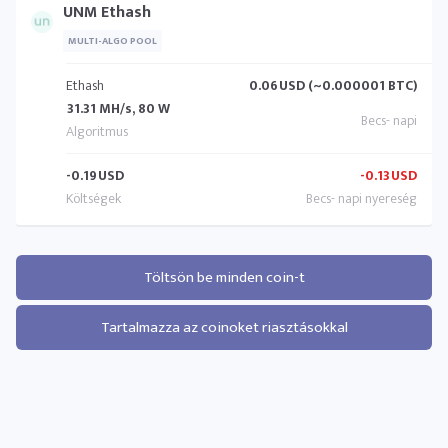
UNM Ethash
MULTI-ALGO POOL
Ethash
0.06
USD (~0.000001 BTC)
31.31 MH/s, 80 W
-0.19
USD
-0.13
USD
Töltsön be minden coin-t
Tartalmazza az coinoket riasztásokkal