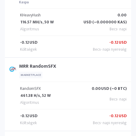
Kaspa
KHeavyHash
0.00
116.57 MH/s, 50 W
USD (~0.000000 KAS)
-0.12
USD
-0.12
USD
MRR RandomSFX
MARKETPLACE
RandomSFX
0.00
USD (~0 BTC)
461.38 H/s, 52 W
-0.12
USD
-0.12
USD