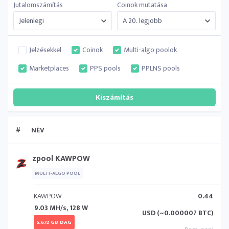
Jutalomszámítás
Coinok mutatása
Jelzésekkel
Coinok
Multi-algo poolok
Marketplaces
PPS pools
PPLNS pools
#
NÉV
zpool KAWPOW
MULTI-ALGO POOL
KAWPOW
0.44
9.03 MH/s, 128 W
USD (~0.000007 BTC)
5.672 GB DAG