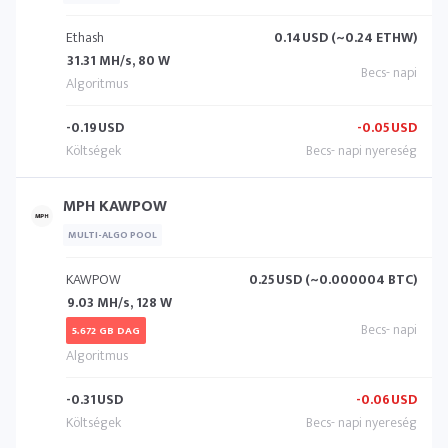
Ethash
0.14
USD (~0.24 ETHW)
31.31 MH/s, 80 W
-0.19
USD
-0.05
USD
MPH KAWPOW
MULTI-ALGO POOL
KAWPOW
0.25
USD (~0.000004 BTC)
9.03 MH/s, 128 W
5.672 GB DAG
-0.31
USD
-0.06
USD