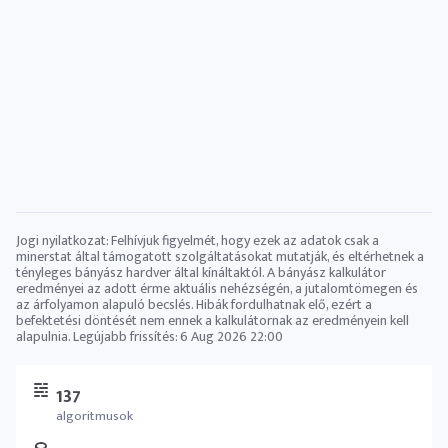
Jogi nyilatkozat: Felhívjuk figyelmét, hogy ezek az adatok csak a
minerstat által támogatott szolgáltatásokat mutatják, és eltérhetnek a
tényleges bányász ​​hardver által kínáltaktól. A bányász ​​kalkulátor
eredményei az adott érme aktuális nehézségén, a jutalomtömegen és
az árfolyamon alapuló becslés. Hibák fordulhatnak elő, ezért a
befektetési döntését nem ennek a kalkulátornak az eredményein kell
alapulnia. Legújabb frissítés:
6 Aug 2026 22:00
137
algoritmusok