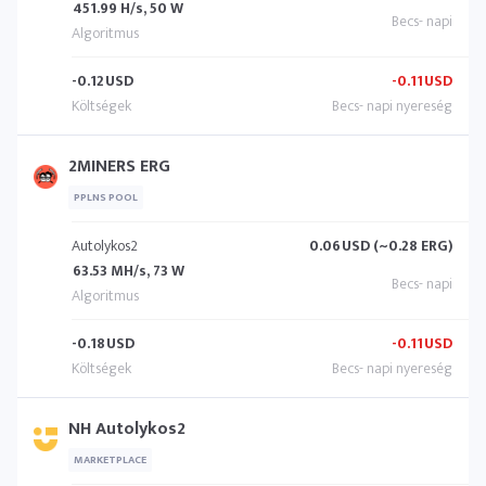
451.99 H/s, 50 W
-0.12
USD
-0.11
USD
2MINERS ERG
PPLNS POOL
Autolykos2
0.06
USD (~0.28 ERG)
63.53 MH/s, 73 W
-0.18
USD
-0.11
USD
NH Autolykos2
MARKETPLACE