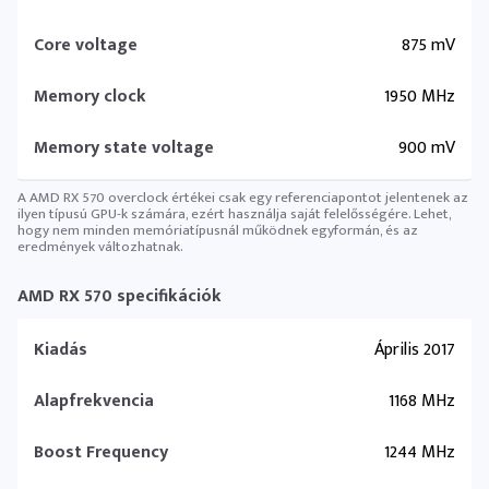
Core voltage
875 mV
Memory clock
1950 MHz
Memory state voltage
900 mV
A AMD RX 570 overclock értékei csak egy referenciapontot jelentenek az
ilyen típusú GPU-k számára, ezért használja saját felelősségére. Lehet,
hogy nem minden memóriatípusnál működnek egyformán, és az
eredmények változhatnak.
AMD RX 570 specifikációk
Kiadás
Április 2017
Alapfrekvencia
1168 MHz
Boost Frequency
1244 MHz