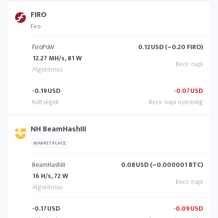
FIRO
Firo
FiroPoW
0.12
USD (~0.20 FIRO)
12.27 MH/s, 81 W
-0.19
USD
-0.07
USD
NH BeamHashIII
MARKETPLACE
BeamHashIII
0.08
USD (~0.000001 BTC)
16 H/s, 72 W
-0.17
USD
-0.09
USD