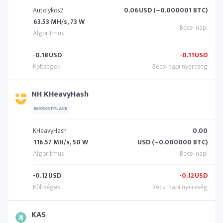
Autolykos2
0.06
USD (~0.000001 BTC)
63.53 MH/s, 73 W
-0.18
USD
-0.11
USD
NH KHeavyHash
MARKETPLACE
KHeavyHash
0.00
116.57 MH/s, 50 W
USD (~0.000000 BTC)
-0.12
USD
-0.12
USD
KAS