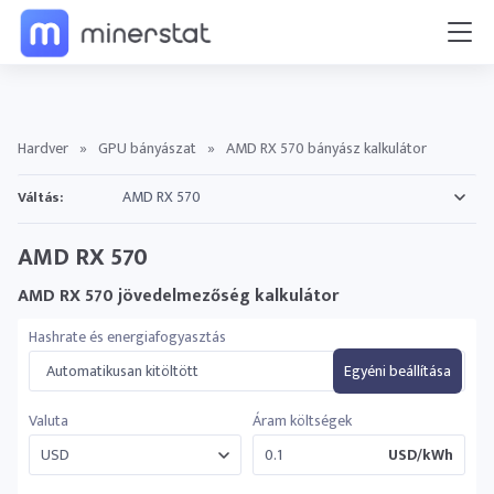
Hardver
»
GPU bányászat
»
AMD RX 570 bányász kalkulátor
Váltás:
AMD RX 570
AMD RX 570 jövedelmezőség kalkulátor
Hashrate és energiafogyasztás
Automatikusan kitöltött
Egyéni beállítása
Valuta
Áram költségek
USD/kWh