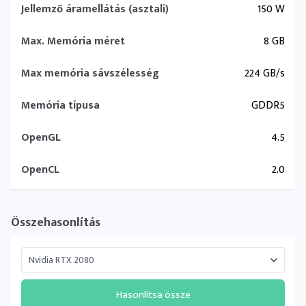
Jellemző áramellátás (asztali)
150 W
Max. Memória méret
8 GB
Max memória sávszélesség
224 GB/s
Memória típusa
GDDR5
OpenGL
4.5
OpenCL
2.0
Összehasonlítás
Hasonlítsa össze